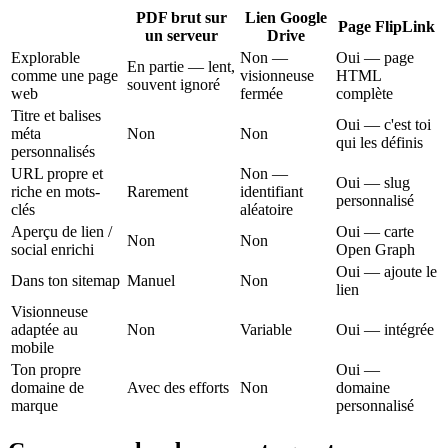
PDF brut sur
Lien Google
Page FlipLink
un serveur
Drive
Explorable
Non —
Oui — page
En partie — lent,
comme une page
visionneuse
HTML
souvent ignoré
web
fermée
complète
Titre et balises
Oui — c'est toi
méta
Non
Non
qui les définis
personnalisés
URL propre et
Non —
Oui — slug
riche en mots-
Rarement
identifiant
personnalisé
clés
aléatoire
Aperçu de lien /
Oui — carte
Non
Non
social enrichi
Open Graph
Oui — ajoute le
Dans ton sitemap
Manuel
Non
lien
Visionneuse
adaptée au
Non
Variable
Oui — intégrée
mobile
Ton propre
Oui —
domaine de
Avec des efforts
Non
domaine
marque
personnalisé