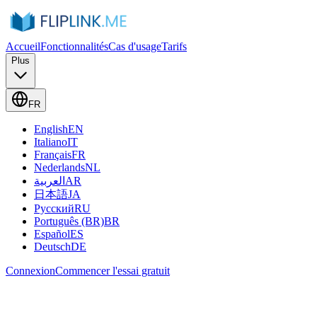
Accueil
Fonctionnalités
Cas d'usage
Tarifs
Plus
FR
English
EN
Italiano
IT
Français
FR
Nederlands
NL
العربية
AR
日本語
JA
Русский
RU
Português (BR)
BR
Español
ES
Deutsch
DE
Connexion
Commencer l'essai gratuit