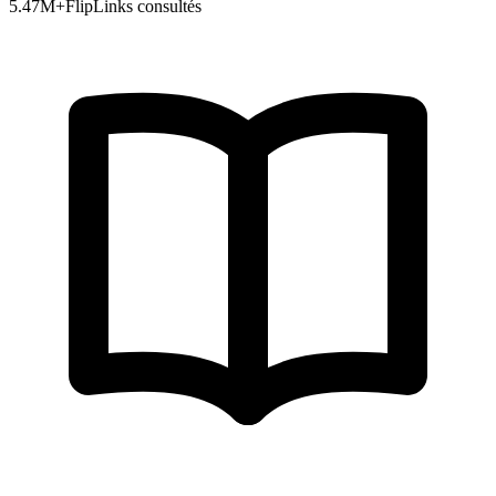
5.47
M+
FlipLinks consultés