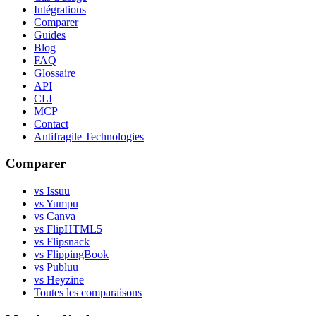
Intégrations
Comparer
Guides
Blog
FAQ
Glossaire
API
CLI
MCP
Contact
Antifragile Technologies
Comparer
vs Issuu
vs Yumpu
vs Canva
vs FlipHTML5
vs Flipsnack
vs FlippingBook
vs Publuu
vs Heyzine
Toutes les comparaisons