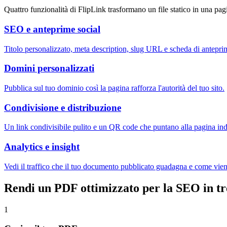
Quattro funzionalità di FlipLink trasformano un file statico in una pa
SEO e anteprime social
Titolo personalizzato, meta description, slug URL e scheda di antep
Domini personalizzati
Pubblica sul tuo dominio così la pagina rafforza l'autorità del tuo sito.
Condivisione e distribuzione
Un link condivisibile pulito e un QR code che puntano alla pagina ind
Analytics e insight
Vedi il traffico che il tuo documento pubblicato guadagna e come viene
Rendi un PDF ottimizzato per la SEO in tr
1