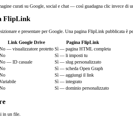
mmagine curati su Google, social e chat — così guadagna clic invece di 
a FlipLink
osizionare e presentare per Google. Una pagina FlipLink pubblicata è pe
Link Google Drive
Pagina FlipLink
No — visualizzatore protetto
Sì — pagina HTML completa
No
Sì — li imposti tu
No — ID casuale
Sì — slug personalizzato
No
Sì — scheda Open Graph
No
Sì — aggiungi il link
Variabile
Sì — integrato
No
Sì — dominio personalizzato
re
 in un file.