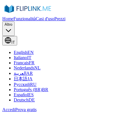
Home
Funzionalità
Casi d'uso
Prezzi
Altro
IT
English
EN
Italiano
IT
Français
FR
Nederlands
NL
العربية
AR
日本語
JA
Русский
RU
Português (BR)
BR
Español
ES
Deutsch
DE
Accedi
Prova gratis