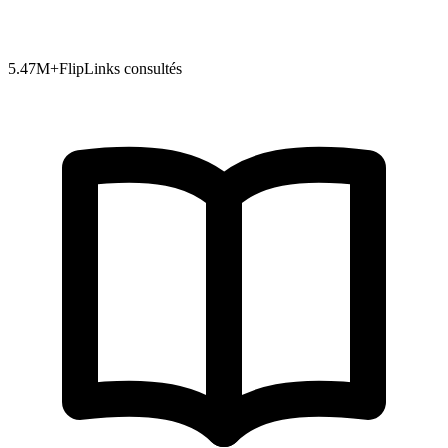
5.47
M+
FlipLinks consultés