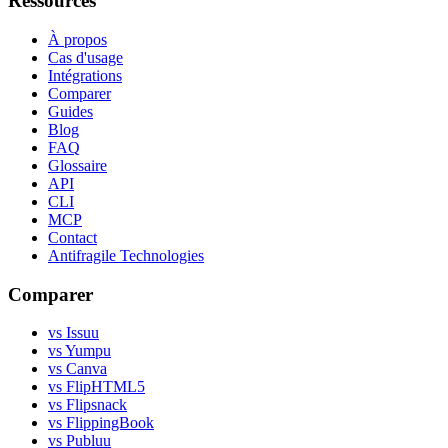
Ressources
À propos
Cas d'usage
Intégrations
Comparer
Guides
Blog
FAQ
Glossaire
API
CLI
MCP
Contact
Antifragile Technologies
Comparer
vs Issuu
vs Yumpu
vs Canva
vs FlipHTML5
vs Flipsnack
vs FlippingBook
vs Publuu