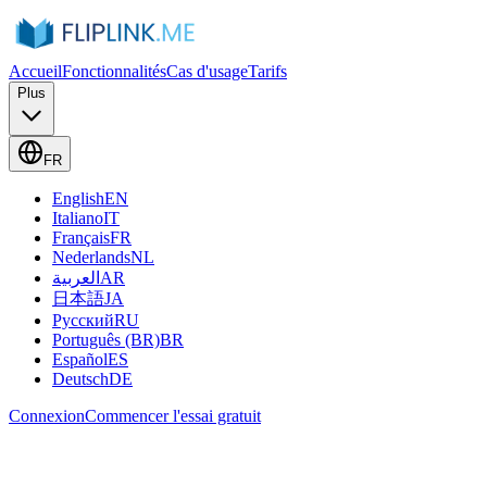
Accueil
Fonctionnalités
Cas d'usage
Tarifs
Plus
FR
English
EN
Italiano
IT
Français
FR
Nederlands
NL
العربية
AR
日本語
JA
Русский
RU
Português (BR)
BR
Español
ES
Deutsch
DE
Connexion
Commencer l'essai gratuit