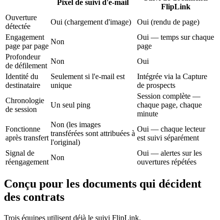
Pixel de suivi d'e-mail
FlipLink
Ouverture
Oui (chargement d'image)
Oui (rendu de page)
détectée
Engagement
Oui — temps sur chaque
Non
page par page
page
Profondeur
Non
Oui
de défilement
Identité du
Seulement si l'e-mail est
Intégrée via la Capture
destinataire
unique
de prospects
Session complète —
Chronologie
Un seul ping
chaque page, chaque
de session
minute
Non (les images
Fonctionne
Oui — chaque lecteur
transférées sont attribuées à
après transfert
est suivi séparément
l'original)
Signal de
Oui — alertes sur les
Non
réengagement
ouvertures répétées
Conçu pour les documents qui décident
des contrats
Trois équipes utilisent déjà le suivi FlipLink.