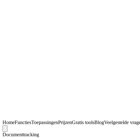
Home
Functies
Toepassingen
Prijzen
Gratis tools
Blog
Veelgestelde vrag
Documenttracking