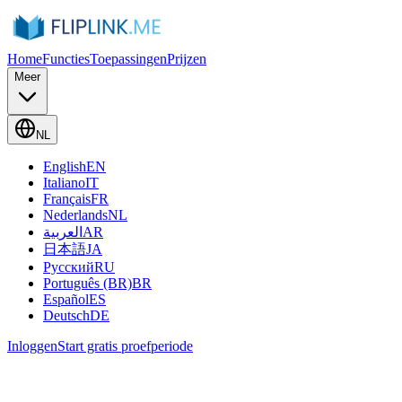
Home
Functies
Toepassingen
Prijzen
Meer
NL
English
EN
Italiano
IT
Français
FR
Nederlands
NL
العربية
AR
日本語
JA
Русский
RU
Português (BR)
BR
Español
ES
Deutsch
DE
Inloggen
Start gratis proefperiode