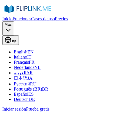
Inicio
Funciones
Casos de uso
Precios
Más
ES
English
EN
Italiano
IT
Français
FR
Nederlands
NL
العربية
AR
日本語
JA
Русский
RU
Português (BR)
BR
Español
ES
Deutsch
DE
Iniciar sesión
Prueba gratis