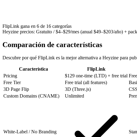
FlipLink gana en 6 de 16 categorías
Heyzine
precios
:
Gratuito / $4–$29/mes (anual $49–$203/año) + pack
Comparación de características
Descubre por qué FlipLink es la mejor alternativa a Heyzine para publi
Característica
FlipLink
Pricing
$129 one-time (LTD) + free trial
Fre
Free Tier
Free trial (all features)
Basi
3D Page Flip
3D (Three.js)
CSS 
Custom Domains (CNAME)
Unlimited
Pre
White-Label / No Branding
Sta