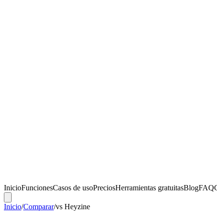
Inicio
Funciones
Casos de uso
Precios
Herramientas gratuitas
Blog
FAQ
Inicio
/
Comparar
/
vs
Heyzine