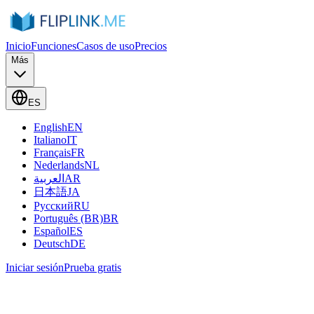
Inicio
Funciones
Casos de uso
Precios
Más
ES
English
EN
Italiano
IT
Français
FR
Nederlands
NL
العربية
AR
日本語
JA
Русский
RU
Português (BR)
BR
Español
ES
Deutsch
DE
Iniciar sesión
Prueba gratis