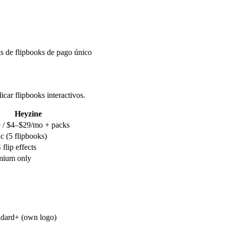
s de flipbooks de pago único
car flipbooks interactivos.
Heyzine
e / $4–$29/mo + packs
c (5 flipbooks)
flip effects
mium only
ndard+ (own logo)