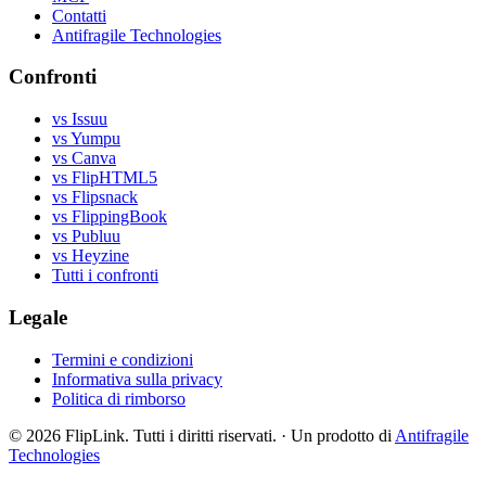
Contatti
Antifragile Technologies
Confronti
vs Issuu
vs Yumpu
vs Canva
vs FlipHTML5
vs Flipsnack
vs FlippingBook
vs Publuu
vs Heyzine
Tutti i confronti
Legale
Termini e condizioni
Informativa sulla privacy
Politica di rimborso
© 2026 FlipLink. Tutti i diritti riservati.
·
Un prodotto di
Antifragile
Technologies