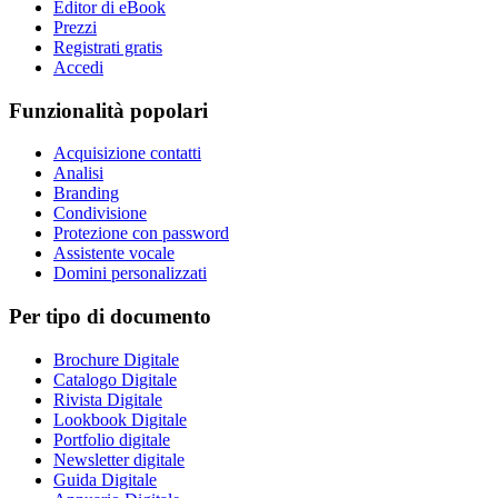
Editor di eBook
Prezzi
Registrati gratis
Accedi
Funzionalità popolari
Acquisizione contatti
Analisi
Branding
Condivisione
Protezione con password
Assistente vocale
Domini personalizzati
Per tipo di documento
Brochure Digitale
Catalogo Digitale
Rivista Digitale
Lookbook Digitale
Portfolio digitale
Newsletter digitale
Guida Digitale