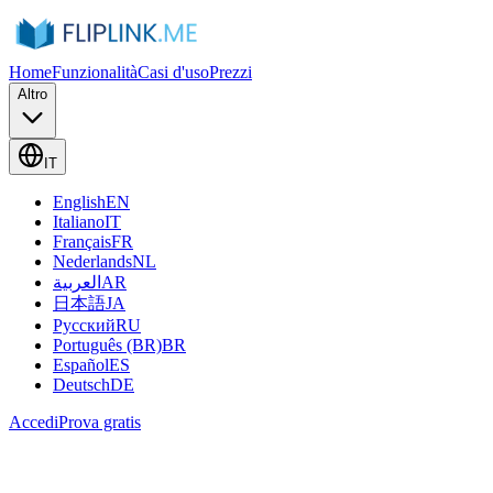
Home
Funzionalità
Casi d'uso
Prezzi
Altro
IT
English
EN
Italiano
IT
Français
FR
Nederlands
NL
العربية
AR
日本語
JA
Русский
RU
Português (BR)
BR
Español
ES
Deutsch
DE
Accedi
Prova gratis