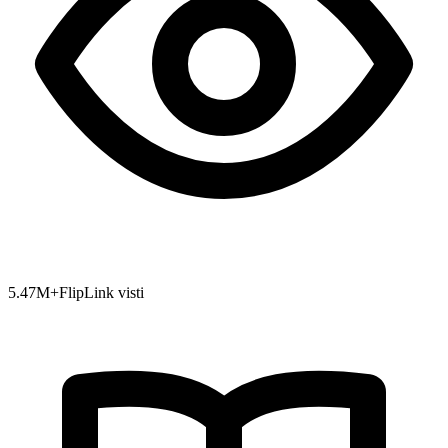
5.47
M+
FlipLink visti