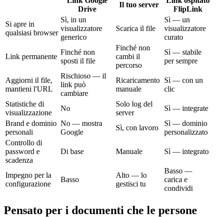
Link Google
Link ospitato
Il tuo server
Drive
FlipLink
Sì, in un
Sì — un
Si apre in
visualizzatore
Scarica il file
visualizzatore
qualsiasi browser
generico
curato
Finché non
Finché non
Sì — stabile
Link permanente
cambi il
sposti il file
per sempre
percorso
Rischioso — il
Aggiorni il file,
Ricaricamento
Sì — con un
link può
mantieni l'URL
manuale
clic
cambiare
Statistiche di
Solo log del
No
Sì — integrate
visualizzazione
server
Brand e dominio
No — mostra
Sì — dominio
Sì, con lavoro
personali
Google
personalizzato
Controllo di
password e
Di base
Manuale
Sì — integrato
scadenza
Basso —
Impegno per la
Alto — lo
Basso
carica e
configurazione
gestisci tu
condividi
Pensato per i documenti che le persone