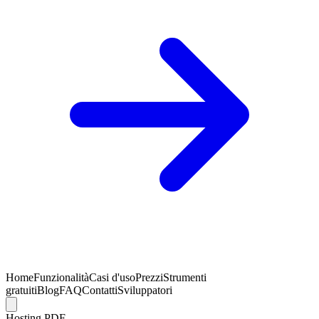
Home
Funzionalità
Casi d'uso
Prezzi
Strumenti
gratuiti
Blog
FAQ
Contatti
Sviluppatori
Hosting PDF