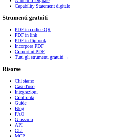
Annuario Digitale
Capability Statement digitale
Strumenti gratuiti
PDF in codice QR
PDF in link
PDF in flipbook
Incorpora PDF
Comprimi PDF
Tutti gli strumenti gratuiti →
Risorse
Chi siamo
Casi d'uso
Integrazioni
Confronta
Guide
Blog
FAQ
Glossario
API
CLI
MCP