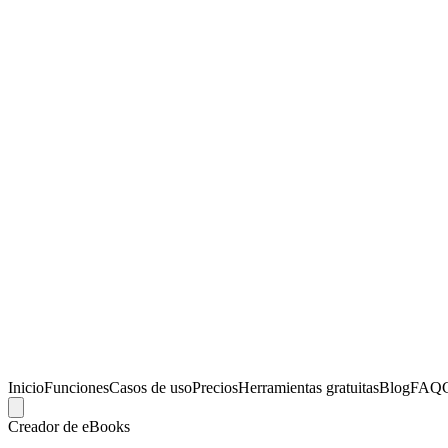
Inicio
Funciones
Casos de uso
Precios
Herramientas gratuitas
Blog
FAQ
Creador de eBooks