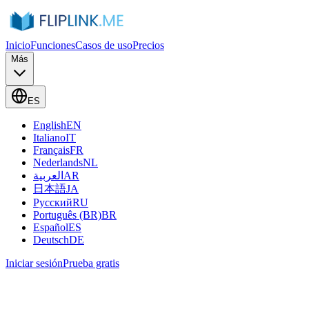
Inicio
Funciones
Casos de uso
Precios
Más
ES
English
EN
Italiano
IT
Français
FR
Nederlands
NL
العربية
AR
日本語
JA
Русский
RU
Português (BR)
BR
Español
ES
Deutsch
DE
Iniciar sesión
Prueba gratis