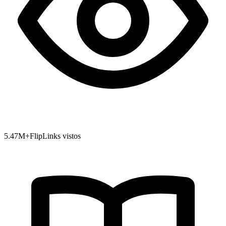
5.47
M+
FlipLinks vistos