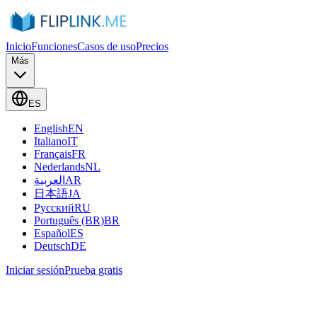
Inicio
Funciones
Casos de uso
Precios
Más
ES
English
EN
Italiano
IT
Français
FR
Nederlands
NL
العربية
AR
日本語
JA
Русский
RU
Português (BR)
BR
Español
ES
Deutsch
DE
Iniciar sesión
Prueba gratis