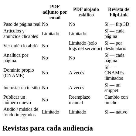
PDF
PDF alojado
Revista de
adjunto por
estático
FlipLink
email
Paso de página real
No
No
Sí — flip 3D
Artículos y
Sí — cada
Limitado
Limitado
anuncios clicables
página
Limitado (solo
Sí — por
Ver quién lo abrió
No
logs del servidor)
destinatario
Analítica por
Sí — cada
No
No
página
página
Sí —
Dominio propio
No
A veces
CNAMEs
(CNAME)
ilimitados
Sí — un
Incrustar en tu sitio
No
A veces
snippet
Publicar un
Reemplazo
Cambio con
No
número nuevo
manual
un clic
Audio / música de
Limitado
Limitado
Sí — nativo
fondo integrados
Revistas para cada audiencia