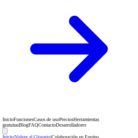
Inicio
Funciones
Casos de uso
Precios
Herramientas
gratuitas
Blog
FAQ
Contacto
Desarrolladores
Inicio
/
Volver al Glosario
/
Colaboración en Equipo