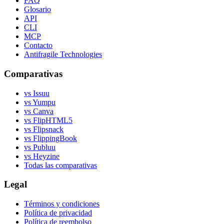
FAQ
Glosario
API
CLI
MCP
Contacto
Antifragile Technologies
Comparativas
vs Issuu
vs Yumpu
vs Canva
vs FlipHTML5
vs Flipsnack
vs FlippingBook
vs Publuu
vs Heyzine
Todas las comparativas
Legal
Términos y condiciones
Política de privacidad
Política de reembolso