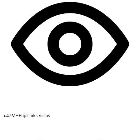
5.47
M+
FlipLinks vistos