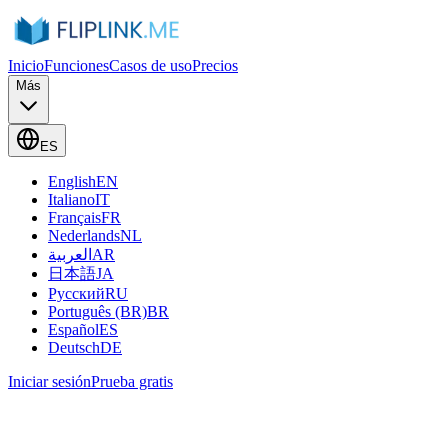
Inicio
Funciones
Casos de uso
Precios
Más
ES
English
EN
Italiano
IT
Français
FR
Nederlands
NL
العربية
AR
日本語
JA
Русский
RU
Português (BR)
BR
Español
ES
Deutsch
DE
Iniciar sesión
Prueba gratis