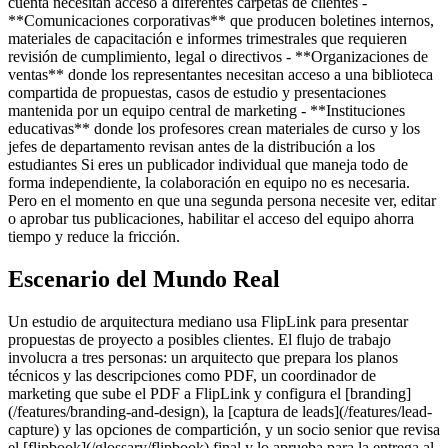
cuenta necesitan acceso a diferentes carpetas de clientes -
**Comunicaciones corporativas** que producen boletines internos,
materiales de capacitación e informes trimestrales que requieren
revisión de cumplimiento, legal o directivos - **Organizaciones de
ventas** donde los representantes necesitan acceso a una biblioteca
compartida de propuestas, casos de estudio y presentaciones
mantenida por un equipo central de marketing - **Instituciones
educativas** donde los profesores crean materiales de curso y los
jefes de departamento revisan antes de la distribución a los
estudiantes Si eres un publicador individual que maneja todo de
forma independiente, la colaboración en equipo no es necesaria.
Pero en el momento en que una segunda persona necesite ver, editar
o aprobar tus publicaciones, habilitar el acceso del equipo ahorra
tiempo y reduce la fricción.
Escenario del Mundo Real
Un estudio de arquitectura mediano usa FlipLink para presentar
propuestas de proyecto a posibles clientes. El flujo de trabajo
involucra a tres personas: un arquitecto que prepara los planos
técnicos y las descripciones como PDF, un coordinador de
marketing que sube el PDF a FlipLink y configura el [branding]
(/features/branding-and-design), la [captura de leads](/features/lead-
capture) y las opciones de compartición, y un socio senior que revisa
el [flipbook](/glossary/flipbook) final y lo aprueba para la entrega al