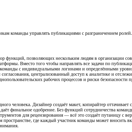
икам команды управлять публикациями с разграничением ролей.
ор функций, позволяющих нескольким людям в организации совм
тформы. Вместо того чтобы направлять все задачи по публикаци
 команды с индивидуальными логинами и определёнными уровня
согласования, централизованный доступ к аналитике и отслежи
однопользовательских рабочих процессов и риски безопасности
ного человека. Дизайнер создаёт макет, копирайтер оттачивает 
 даёт финальное одобрение. Без функций сотрудничества команд
рументов для рецензирования — всё это создаёт путаницу с ве
 пространстве, где каждый участник команды может вносить вкл
онимания.