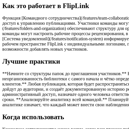
Как это работает в FlipLink
Функция [Командного сотрудничества](/features/team-collabor
доступ к управлению публикациями. Участники команды могут 
(/features/folders-and-organization) обеспечивают структуру дл
команды могут настроить рабочие процессы рецензирования, в 
[Система уведомлений](/features/notification-system) информ
рабочем пространстве FlipLink с индивидуальными логинами, 
возможности добавлять новых участников.
Лучшие практики
**Начните со структуры папок до приглашения участников.** 
неорганизованность библиотеки с самого начала и чётко опред
клиентов.** Любая публикация, которая будет распространятьс
дойдут до аудитории, и создаёт документированную историю ре
административный доступ, назначьте одного человека ответств
сроки. **Анализируйте аналитику всей командой.** Планируйт
аналитике означает, что каждый может внести свои наблюдени
Когда использовать