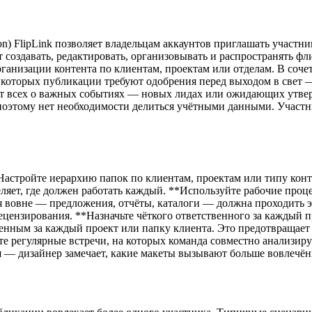
ation) FlipLink позволяет владельцам аккаунтов приглашать уча
создавать, редактировать, организовывать и распространять фл
я организации контента по клиентам, проектам или отделам. В соче
которых публикации требуют одобрения перед выходом в свет — 
ирует всех о важных событиях — новых лидах или ожидающих утв
поэтому нет необходимости делиться учётными данными. Участн
Настройте иерархию папок по клиентам, проектам или типу кон
еляет, где должен работать каждый. **Используйте рабочие проце
я вовне — предложения, отчёты, каталоги — должна проходить эт
цензирования. **Назначьте чёткого ответственного за каждый п
енным за каждый проект или папку клиента. Это предотвращает д
е регулярные встречи, на которых команда совместно анализир
я — дизайнер замечает, какие макеты вызывают больше вовлечён