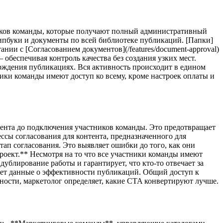
стников команды, которые получают полный административный
ипбуки и документы по всей библиотеке публикаций. [Папки]
тании с [Согласованием документов](/features/document-approval)
обеспечивая контроль качества без создания узких мест.
ерждения публикациях. Вся активность происходит в едином
ики команды имеют доступ ко всему, кроме настроек оплаты и
тента до подключения участников команды. Это предотвращает
ссы согласования для контента, предназначенного для
ап согласования. Это выявляет ошибки до того, как они
роект.** Несмотря на то что все участники команды имеют
ублирование работы и гарантирует, что кто-то отвечает за
ует данные о эффективности публикаций. Общий доступ к
ности, маркетолог определяет, какие CTA конвертируют лучше.