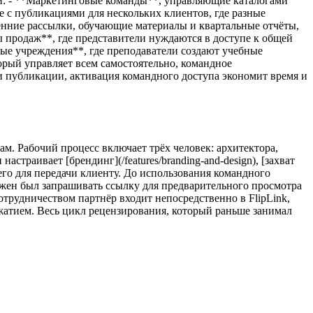
ии: - **Маркетинговые команды**, управляющие каталогами
 с публикациями для нескольких клиентов, где разные
нние рассылки, обучающие материалы и квартальные отчёты,
ы продаж**, где представители нуждаются в доступе к общей
ые учреждения**, где преподаватели создают учебные
орый управляет всем самостоятельно, командное
ши публикации, активация командного доступа экономит время и
м. Рабочий процесс включает трёх человек: архитектора,
страивает [брендинг](/features/branding-and-design), [захват
 его для передачи клиенту. До использования командного
олжен был запрашивать ссылку для предварительного просмотра
трудничеством партнёр входит непосредственно в FlipLink,
ажатием. Весь цикл рецензирования, который раньше занимал