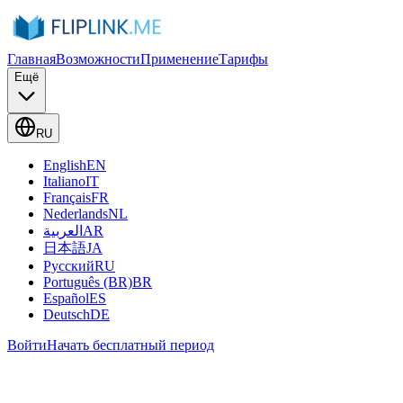
Главная
Возможности
Применение
Тарифы
Ещё
RU
English
EN
Italiano
IT
Français
FR
Nederlands
NL
العربية
AR
日本語
JA
Русский
RU
Português (BR)
BR
Español
ES
Deutsch
DE
Войти
Начать бесплатный период