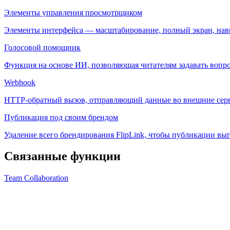
Элементы управления просмотрщиком
Элементы интерфейса — масштабирование, полный экран, нави
Голосовой помощник
Функция на основе ИИ, позволяющая читателям задавать вопр
Webhook
HTTP-обратный вызов, отправляющий данные во внешние серви
Публикация под своим брендом
Удаление всего брендирования FlipLink, чтобы публикации вы
Связанные функции
Team Collaboration