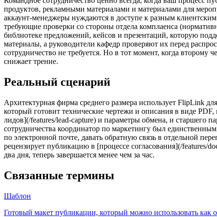
Командное сотрудничество ценно всегда, когда ваш процесс п
продуктов, рекламными материалами и материалами для меропр
аккаунт-менеджеры нуждаются в доступе к разным клиентским
требующие проверки со стороны отдела комплаенса (нормативн
библиотеке предложений, кейсов и презентаций, которую подд
материалы, а руководители кафедр проверяют их перед распро
сотрудничество не требуется. Но в тот момент, когда второму
снижает трение.
Реальный сценарий
Архитектурная фирма среднего размера использует FlipLink д
который готовит технические чертежи и описания в виде PDF, ко
лидов](/features/lead-capture) и параметры обмена, и старшег
сотрудничества координатор по маркетингу был единственным, 
по электронной почте, давать обратную связь в отдельной пер
рецензирует публикацию в [процессе согласования](/features/
два дня, теперь завершается менее чем за час.
Связанные термины
Шаблон
Готовый макет публикации, который можно использовать как о