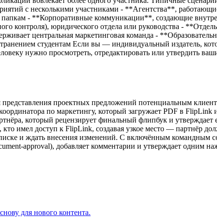
убликации вовлекает более одного участника. Типичные сценар
иятий с несколькими участниками - **Агентства**, работающие
 папкам - **Корпоративные коммуникации**, создающие внутре
ого контроля), юридического отдела или руководства - **Отдел
ерживает центральная маркетинговая команда - **Образовательн
странением студентам Если вы — индивидуальный издатель, кот
 человеку нужно просмотреть, отредактировать или утвердить ва
ля представления проектных предложений потенциальным клиента
ординатора по маркетингу, который загружает PDF в FlipLink и на
о партнёра, который рецензирует финальный флипбук и утверждает
кто имел доступ к FlipLink, создавая узкое место — партнёр д
еписке и ждать внесения изменений. С включённым командным со
document-approval), добавляет комментарии и утверждает одним н
снову для нового контента.