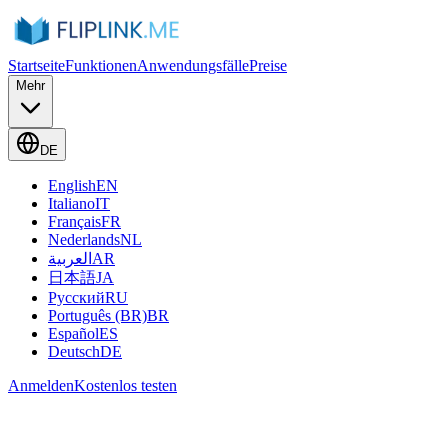
Startseite
Funktionen
Anwendungsfälle
Preise
Mehr
DE
English
EN
Italiano
IT
Français
FR
Nederlands
NL
العربية
AR
日本語
JA
Русский
RU
Português (BR)
BR
Español
ES
Deutsch
DE
Anmelden
Kostenlos testen