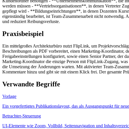
Kundenordner benötigen - **Unternehmenskommunikation**, die intern
werden müssen - **Vertriebsorganisationen**, in denen Vertreter Zu
gepflegt wird - **Bildungseinrichtungen**, in denen Dozenten Kursmate
eigenständig bearbeitet, ist Team-Zusammenarbeit nicht notwendig. A
und reduziert Reibungsverluste.
Praxisbeispiel
Ein mittelgroßes Architekturbüro nutzt FlipLink, um Projektvorschlä
Beschreibungen als PDF vorbereitet, einen Marketing-Koordinator, de
Freigabeeinstellungen konfiguriert, sowie einen Senior Partner, der 
Marketing-Koordinator die einzige Person mit FlipLink-Zugang, was
die Umsetzung der Änderungen warten. Mit aktivierter Team-Zusammena
Kommentare hinzu und gibt sie mit einem Klick frei. Der gesamte Prü
Verwandte Begriffe
Vorlage
Ein vorgefertigtes Publikationslayout, das als Ausgangspunkt für ne
Betrachter-Steuerung
UI-Elemente wie Zoom, Vollbild, Seitennavigation und Inhaltsverzeic