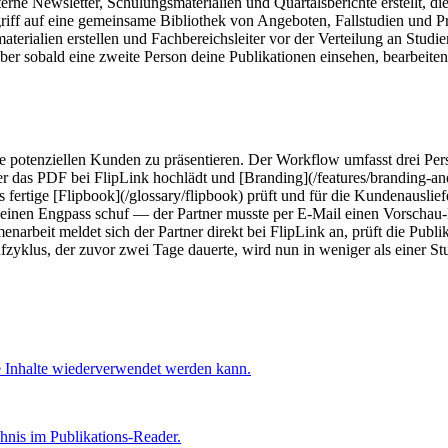
e Newsletter, Schulungsmaterialien und Quartalsberichte erstellt, di
griff auf eine gemeinsame Bibliothek von Angeboten, Fallstudien und P
rialien erstellen und Fachbereichsleiter vor der Verteilung an Studier
ber sobald eine zweite Person deine Publikationen einsehen, bearbeite
ge potenziellen Kunden zu präsentieren. Der Workflow umfasst drei Per
r das PDF bei FlipLink hochlädt und [Branding](/features/branding-and
das fertige [Flipbook](/glossary/flipbook) prüft und für die Kundenaus
 einen Engpass schuf — der Partner musste per E-Mail einen Vorschau-
rbeit meldet sich der Partner direkt bei FlipLink an, prüft die Publi
fzyklus, der zuvor zwei Tage dauerte, wird nun in weniger als einer S
ue Inhalte wiederverwendet werden kann.
hnis im Publikations-Reader.