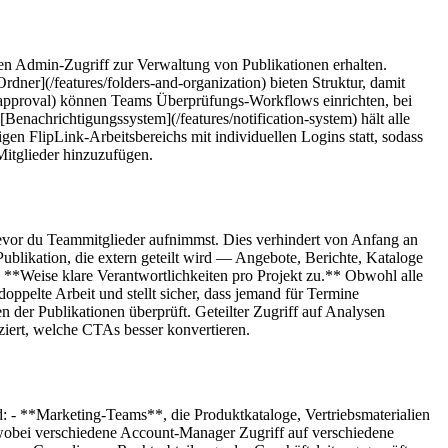
en Admin-Zugriff zur Verwaltung von Publikationen erhalten.
dner](/features/folders-and-organization) bieten Struktur, damit
-approval) können Teams Überprüfungs-Workflows einrichten, bei
Benachrichtigungssystem](/features/notification-system) hält alle
en FlipLink-Arbeitsbereichs mit individuellen Logins statt, sodass
Mitglieder hinzuzufügen.
 bevor du Teammitglieder aufnimmst. Dies verhindert von Anfang an
Publikation, die extern geteilt wird — Angebote, Berichte, Kataloge
r. **Weise klare Verantwortlichkeiten pro Projekt zu.** Obwohl alle
ppelte Arbeit und stellt sicher, dass jemand für Termine
der Publikationen überprüft. Geteilter Zugriff auf Analysen
ziert, welche CTAs besser konvertieren.
 - **Marketing-Teams**, die Produktkataloge, Vertriebsmaterialien
 wobei verschiedene Account-Manager Zugriff auf verschiedene