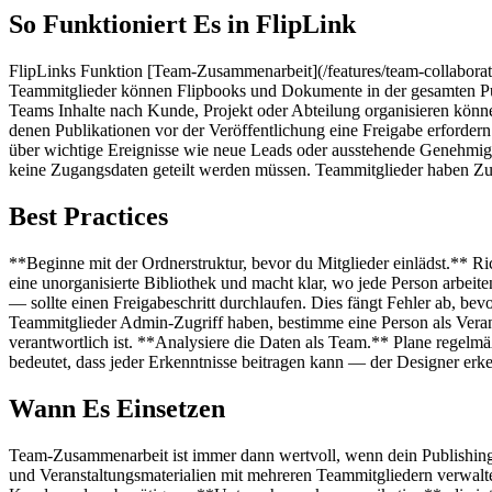
So Funktioniert Es in FlipLink
FlipLinks Funktion [Team-Zusammenarbeit](/features/team-collaborat
Teammitglieder können Flipbooks und Dokumente in der gesamten Publika
Teams Inhalte nach Kunde, Projekt oder Abteilung organisieren kön
denen Publikationen vor der Veröffentlichung eine Freigabe erfordern 
über wichtige Ereignisse wie neue Leads oder ausstehende Genehmigun
keine Zugangsdaten geteilt werden müssen. Teammitglieder haben Zugr
Best Practices
**Beginne mit der Ordnerstruktur, bevor du Mitglieder einlädst.** R
eine unorganisierte Bibliothek und macht klar, wo jede Person arbeit
— sollte einen Freigabeschritt durchlaufen. Dies fängt Fehler ab, bev
Teammitglieder Admin-Zugriff haben, bestimme eine Person als Verantw
verantwortlich ist. **Analysiere die Daten als Team.** Plane regelm
bedeutet, dass jeder Erkenntnisse beitragen kann — der Designer erk
Wann Es Einsetzen
Team-Zusammenarbeit ist immer dann wertvoll, wenn dein Publishing-
und Veranstaltungsmaterialien mit mehreren Teammitgliedern verwal