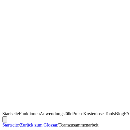
Startseite
Funktionen
Anwendungsfälle
Preise
Kostenlose Tools
Blog
F
Startseite
/
Zurück zum Glossar
/
Teamzusammenarbeit