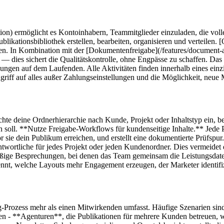
ion) ermöglicht es Kontoinhabern, Teammitglieder einzuladen, die voll
tionsbibliothek erstellen, bearbeiten, organisieren und verteilen. [Or
nen. In Kombination mit der [Dokumentenfreigabe](/features/document
— dies sichert die Qualitätskontrolle, ohne Engpässe zu schaffen. Das [
gen auf dem Laufenden. Alle Aktivitäten finden innerhalb eines einzig
iff auf alles außer Zahlungseinstellungen und die Möglichkeit, neue 
ichte deine Ordnerhierarchie nach Kunde, Projekt oder Inhaltstyp ein,
en soll. **Nutze Freigabe-Workflows für kundenseitige Inhalte.** Jede 
or sie dein Publikum erreichen, und erstellt eine dokumentierte Prüfspu
ortliche für jedes Projekt oder jeden Kundenordner. Dies vermeidet do
äßige Besprechungen, bei denen das Team gemeinsam die Leistungsdaten 
ennt, welche Layouts mehr Engagement erzeugen, der Marketer identifi
Prozess mehr als einen Mitwirkenden umfasst. Häufige Szenarien sind:
ten - **Agenturen**, die Publikationen für mehrere Kunden betreuen,