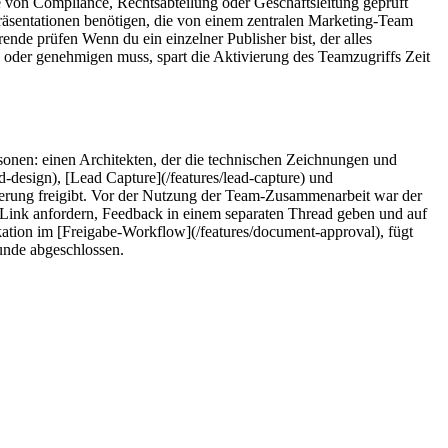
e von Compliance, Rechtsabteilung oder Geschäftsleitung geprüft
räsentationen benötigen, die von einem zentralen Marketing-Team
ende prüfen Wenn du ein einzelner Publisher bist, der alles
n oder genehmigen muss, spart die Aktivierung des Teamzugriffs Zeit
sonen: einen Architekten, der die technischen Zeichnungen und
-design), [Lead Capture](/features/lead-capture) und
lieferung freigibt. Vor der Nutzung der Team-Zusammenarbeit war der
Link anfordern, Feedback in einem separaten Thread geben und auf
kation im [Freigabe-Workflow](/features/document-approval), fügt
tunde abgeschlossen.