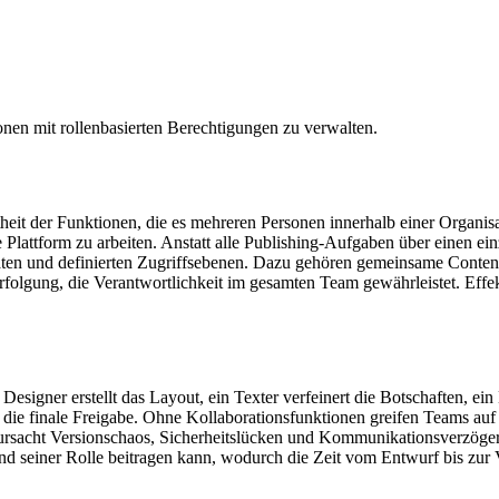
nen mit rollenbasierten Berechtigungen zu verwalten.
eit der Funktionen, die es mehreren Personen innerhalb einer Organis
attform zu arbeiten. Anstatt alle Publishing-Aufgaben über einen einz
aten und definierten Zugriffsebenen. Dazu gehören gemeinsame Content
rfolgung, die Verantwortlichkeit im gesamten Team gewährleistet. Effe
esigner erstellt das Layout, ein Texter verfeinert die Botschaften, e
t die finale Freigabe. Ohne Kollaborationsfunktionen greifen Teams a
ursacht Versionschaos, Sicherheitslücken und Kommunikationsverzögeru
nd seiner Rolle beitragen kann, wodurch die Zeit vom Entwurf bis zur 