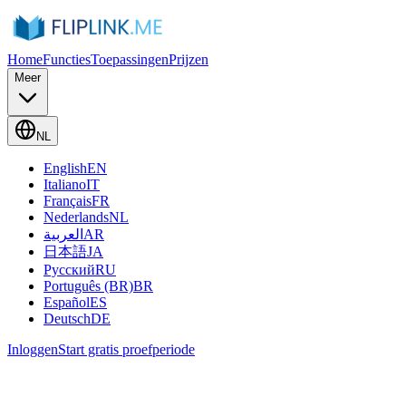
Home
Functies
Toepassingen
Prijzen
Meer
NL
English
EN
Italiano
IT
Français
FR
Nederlands
NL
العربية
AR
日本語
JA
Русский
RU
Português (BR)
BR
Español
ES
Deutsch
DE
Inloggen
Start gratis proefperiode