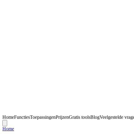
Home
Functies
Toepassingen
Prijzen
Gratis tools
Blog
Veelgestelde vrag
Home