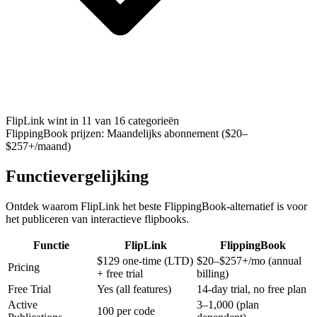
FlipLink wint in 11 van 16 categorieën
FlippingBook
prijzen
:
Maandelijks abonnement ($20–
$257+/maand)
Functievergelijking
Ontdek waarom FlipLink het beste FlippingBook-alternatief is voor
het publiceren van interactieve flipbooks.
Functie
FlipLink
FlippingBook
$129 one-time (LTD)
$20–$257+/mo (annual
Pricing
+ free trial
billing)
Free Trial
Yes (all features)
14-day trial, no free plan
Active
3–1,000 (plan
100 per code