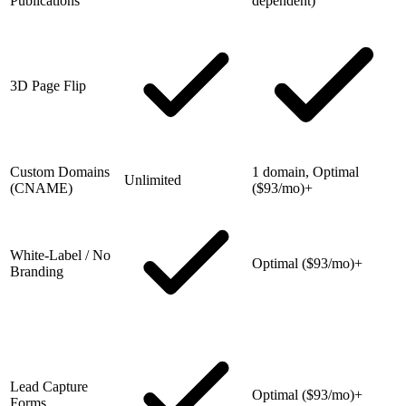
Publications
dependent)
3D Page Flip
Custom Domains
1 domain, Optimal
Unlimited
(CNAME)
($93/mo)+
White-Label / No
Optimal ($93/mo)+
Branding
Lead Capture
Optimal ($93/mo)+
Forms