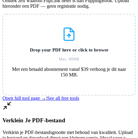
Ontdek zelf waarom FlipLink beter is dan FlippingBook. Upload
hieronder een PDF — geen registratie nodig.
Drop your PDF here or click to browse
Max. 40MB
Met een betaald abonnement vanaf $39 verhoog je dit naar
150 MB.
Open full tool page →
|
See all free tools
Verklein Je PDF-bestand
Verklein je PDF-bestandsgrootte met behoud van kwaliteit. Upload
je bestand en download direct een kleinere versie. Ideaal voor e-