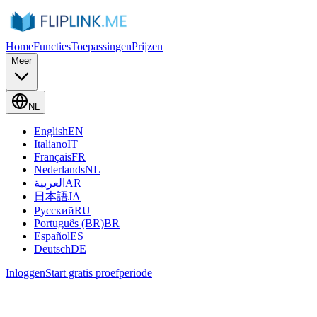
Home
Functies
Toepassingen
Prijzen
Meer
NL
English
EN
Italiano
IT
Français
FR
Nederlands
NL
العربية
AR
日本語
JA
Русский
RU
Português (BR)
BR
Español
ES
Deutsch
DE
Inloggen
Start gratis proefperiode