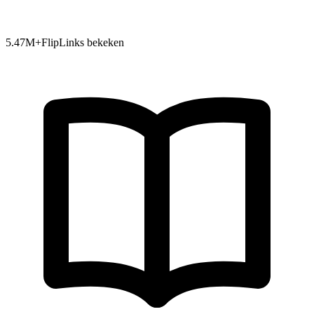
5.47
M+
FlipLinks bekeken