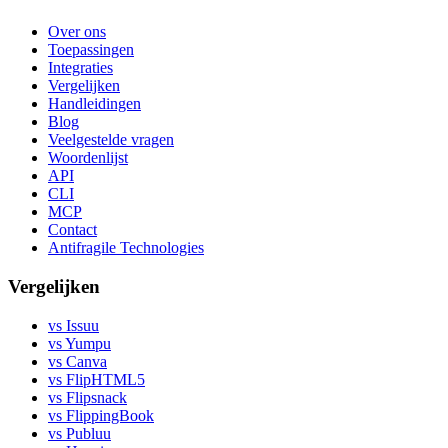
Over ons
Toepassingen
Integraties
Vergelijken
Handleidingen
Blog
Veelgestelde vragen
Woordenlijst
API
CLI
MCP
Contact
Antifragile Technologies
Vergelijken
vs Issuu
vs Yumpu
vs Canva
vs FlipHTML5
vs Flipsnack
vs FlippingBook
vs Publuu