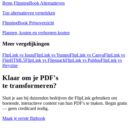
Beste FlippingBook Alternatieven
Top alternatieven vergeleken
FlippingBook Prijsoverzicht
Plannen, kosten en verborgen kosten
Meer vergelijkingen
FlipLink vs
Issuu
FlipLink vs
Yumpu
FlipLink vs
Canva
FlipLink vs
FlipHTML5
FlipLink vs
Flipsnack
FlipLink vs
Publuu
FlipLink vs
Heyzine
Klaar om je PDF's
te transformeren?
Sluit je aan bij duizenden bedrijven die FlipLink gebruiken om
boeiende, interactieve content van hun PDF's te maken. Begin gratis
— geen creditcard nodig.
Maak je eerste flipbook