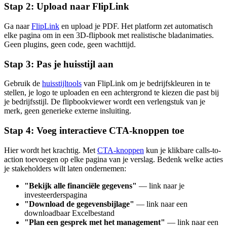
Stap 2: Upload naar FlipLink
Ga naar
FlipLink
en upload je PDF. Het platform zet automatisch
elke pagina om in een 3D-flipbook met realistische bladanimaties.
Geen plugins, geen code, geen wachttijd.
Stap 3: Pas je huisstijl aan
Gebruik de
huisstijltools
van FlipLink om je bedrijfskleuren in te
stellen, je logo te uploaden en een achtergrond te kiezen die past bij
je bedrijfsstijl. De flipbookviewer wordt een verlengstuk van je
merk, geen generieke externe insluiting.
Stap 4: Voeg interactieve CTA-knoppen toe
Hier wordt het krachtig. Met
CTA-knoppen
kun je klikbare calls-to-
action toevoegen op elke pagina van je verslag. Bedenk welke acties
je stakeholders wilt laten ondernemen:
"Bekijk alle financiële gegevens"
— link naar je
investeerderspagina
"Download de gegevensbijlage"
— link naar een
downloadbaar Excelbestand
"Plan een gesprek met het management"
— link naar een