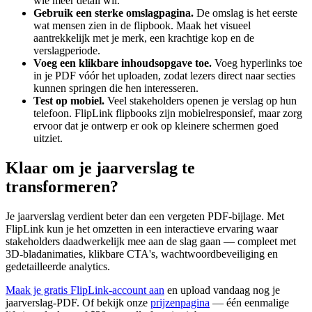
wie meer detail wil.
Gebruik een sterke omslagpagina.
De omslag is het eerste
wat mensen zien in de flipbook. Maak het visueel
aantrekkelijk met je merk, een krachtige kop en de
verslagperiode.
Voeg een klikbare inhoudsopgave toe.
Voeg hyperlinks toe
in je PDF vóór het uploaden, zodat lezers direct naar secties
kunnen springen die hen interesseren.
Test op mobiel.
Veel stakeholders openen je verslag op hun
telefoon. FlipLink flipbooks zijn mobielresponsief, maar zorg
ervoor dat je ontwerp er ook op kleinere schermen goed
uitziet.
Klaar om je jaarverslag te
transformeren?
Je jaarverslag verdient beter dan een vergeten PDF-bijlage. Met
FlipLink kun je het omzetten in een interactieve ervaring waar
stakeholders daadwerkelijk mee aan de slag gaan — compleet met
3D-bladanimaties, klikbare CTA's, wachtwoordbeveiliging en
gedetailleerde analytics.
Maak je gratis FlipLink-account aan
en upload vandaag nog je
jaarverslag-PDF. Of bekijk onze
prijzenpagina
— één eenmalige