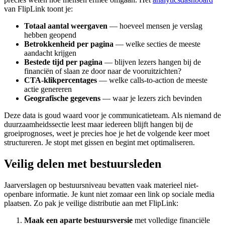
van FlipLink toont je:
Totaal aantal weergaven
— hoeveel mensen je verslag
hebben geopend
Betrokkenheid per pagina
— welke secties de meeste
aandacht krijgen
Bestede tijd per pagina
— blijven lezers hangen bij de
financiën of slaan ze door naar de vooruitzichten?
CTA-klikpercentages
— welke calls-to-action de meeste
actie genereren
Geografische gegevens
— waar je lezers zich bevinden
Deze data is goud waard voor je communicatieteam. Als niemand de
duurzaamheidssectie leest maar iedereen blijft hangen bij de
groeiprognoses, weet je precies hoe je het de volgende keer moet
structureren. Je stopt met gissen en begint met optimaliseren.
Veilig delen met bestuursleden
Jaarverslagen op bestuursniveau bevatten vaak materieel niet-
openbare informatie. Je kunt niet zomaar een link op sociale media
plaatsen. Zo pak je veilige distributie aan met FlipLink:
Maak een aparte bestuursversie
met volledige financiële