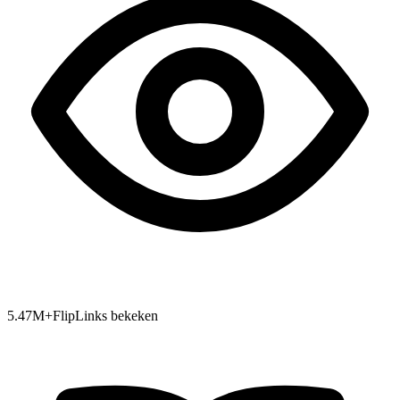
5.47
M+
FlipLinks bekeken