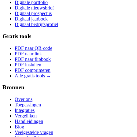
Digitale portfolio
Digitale nieuwsbrief
Digitaal prospectus
Digitaal jaarboek
Digitaal bedrijfsprofiel
Gratis tools
PDF naar QR-code
PDF naar link
PDF naar flipbook
PDF insluiten
PDF comprimeren
Alle gratis tools →
Bronnen
Over ons
Toepassingen
Integraties
Vergelijken
Handleidingen
Blog
Veelgestelde vragen