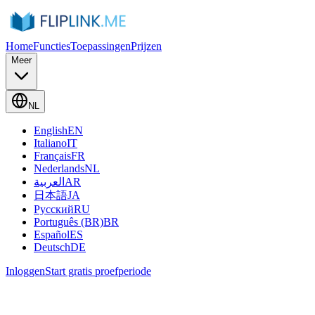
Home
Functies
Toepassingen
Prijzen
Meer
NL
English
EN
Italiano
IT
Français
FR
Nederlands
NL
العربية
AR
日本語
JA
Русский
RU
Português (BR)
BR
Español
ES
Deutsch
DE
Inloggen
Start gratis proefperiode