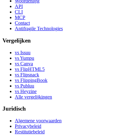
Woordenlijst
API
CLI
MCP
Contact
Antifragile Technologies
Vergelijken
vs Issuu
vs Yumpu
vs Canva
vs FlipHTML5
vs Flipsnack
vs FlippingBook
vs Publuu
vs Heyzine
Alle vergelijkingen
Juridisch
Algemene voorwaarden
Privacybeleid
Restitutiebeleid