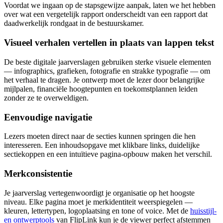
Voordat we ingaan op de stapsgewijze aanpak, laten we het hebben
over wat een vergetelijk rapport onderscheidt van een rapport dat
daadwerkelijk rondgaat in de bestuurskamer.
Visueel verhalen vertellen in plaats van lappen tekst
De beste digitale jaarverslagen gebruiken sterke visuele elementen
— infographics, grafieken, fotografie en strakke typografie — om
het verhaal te dragen. Je ontwerp moet de lezer door belangrijke
mijlpalen, financiële hoogtepunten en toekomstplannen leiden
zonder ze te overweldigen.
Eenvoudige navigatie
Lezers moeten direct naar de secties kunnen springen die hen
interesseren. Een inhoudsopgave met klikbare links, duidelijke
sectiekoppen en een intuïtieve pagina-opbouw maken het verschil.
Merkconsistentie
Je jaarverslag vertegenwoordigt je organisatie op het hoogste
niveau. Elke pagina moet je merkidentiteit weerspiegelen —
kleuren, lettertypen, logoplaatsing en tone of voice. Met de
huisstijl-
en ontwerptools
van FlipLink kun je de viewer perfect afstemmen