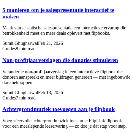
5 manieren om je salespresentatie interactief te
maken
Maak van je statische salespresentatie een interactieve ervaring die
betrokkenheid meet en meer deals oplevert met flipbooks.
Sumit Ghugharwal
Feb 21, 2026
Guides
8 min read
Non-profitjaarverslagen die donaties stimuleren
Verander je non-profitjaarverslag in een interactieve flipbook die
donoren aanspreekt en meer bijdragen genereert — met ingebouwde
donatieknoppen.
Sumit Ghugharwal
Feb 13, 2026
Guides
7 min read
Achtergrondmuziek toevoegen aan je flipbook
Voeg sfeervolle achtergrondmuziek toe aan je FlipLink flipbook
voor een meeslepende leeservaring — zo doe je dat stap voor stap.