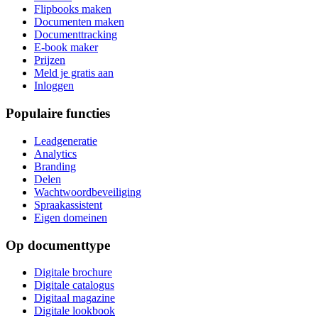
Flipbooks maken
Documenten maken
Documenttracking
E-book maker
Prijzen
Meld je gratis aan
Inloggen
Populaire functies
Leadgeneratie
Analytics
Branding
Delen
Wachtwoordbeveiliging
Spraakassistent
Eigen domeinen
Op documenttype
Digitale brochure
Digitale catalogus
Digitaal magazine
Digitale lookbook