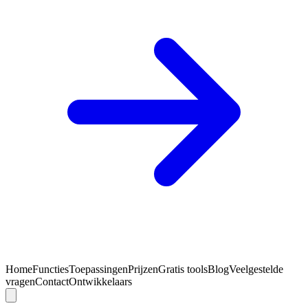
Home
Functies
Toepassingen
Prijzen
Gratis tools
Blog
Veelgestelde
vragen
Contact
Ontwikkelaars