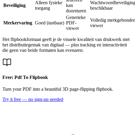
Alleen fysieke
Wachtwoordbeveiligin
Beveiliging
kan
toegang
beschikbaar
doorsturen
Generieke
Volledig merkgebonde
Merkervaring
Goed (tastbaar)
PDF-
viewer
viewer
Het flipbookformaat geeft je de visuele kwaliteit van drukwerk met
het distributiegemak van digitaal — plus tracking en interactiviteit
die geen van beide formaten kan evenaren.
Free: Pdf To Flipbook
Turn your PDF into a beautiful 3D page-flipping flipbook.
Try it free — no sign-up needed