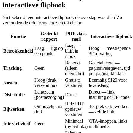
interactieve flipbook
Niet zeker of een interactieve flipbook de overstap waard is? Zo
verhouden de drie formaten zich tot elkaar:
Gedrukt
PDF via e-
Functie
Interactieve flipbook
rapport
mail
Laag —
Laag — ligt op
Hoog — meeslepende
Betrokkenheid
blijft in
een plank
3D-ervaring
inbox
Beperkt
Gedetailleerd —
Tracking
Geen
(alleen
paginaweergaven, tijd
openratio)
per pagina, klikken
Hoog (druk +
Gratis te
Eenmalig $129 voor
Kosten
verzending)
versturen
levenslang
Langzaam
Direct — link,
Distributie
Direct
(postbezorging)
insluiting of QR-code
Hele PDF
Onmogelijk na
Ter plekke bijwerken
Bijwerken
opnieuw
druk
— zelfde link
versturen
Minimaal
CTA-knoppen, links,
Interactiviteit
Geen
(hyperlinks)
multimedia
Iedereen