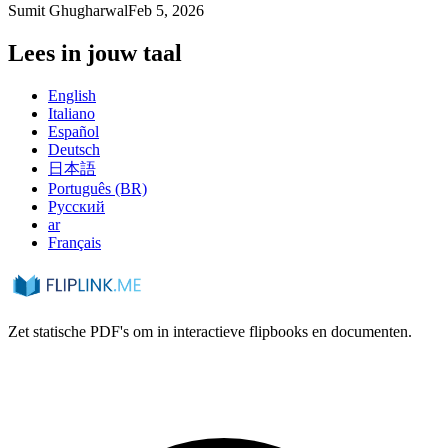
Sumit Ghugharwal
Feb 5, 2026
Lees in jouw taal
English
Italiano
Español
Deutsch
日本語
Português (BR)
Русский
ar
Français
Zet statische PDF's om in interactieve flipbooks en documenten.