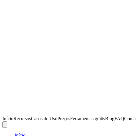
Início
Recursos
Casos de Uso
Preços
Ferramentas grátis
Blog
FAQ
Conta
Início