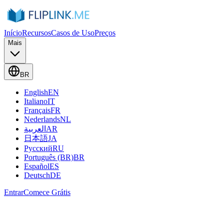
Início
Recursos
Casos de Uso
Preços
Mais
BR
English
EN
Italiano
IT
Français
FR
Nederlands
NL
العربية
AR
日本語
JA
Русский
RU
Português (BR)
BR
Español
ES
Deutsch
DE
Entrar
Comece Grátis