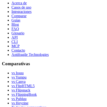
Acerca de
Casos de uso
Integraciones
Comparar
Guías
Blog
FAQ
Glosario
API
CLI
MCP
Contacto
Antifragile Technologies
Comparativas
vs Issuu
vs Yumpu
vs Canva
vs FlipHTML5
vs Flipsnack
vs FlippingBook
vs Publuu
vs Heyzine