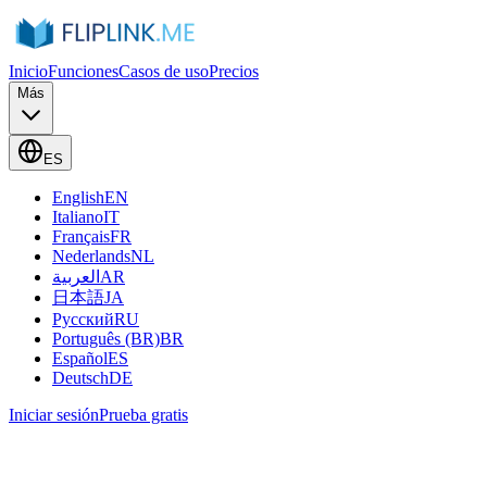
Inicio
Funciones
Casos de uso
Precios
Más
ES
English
EN
Italiano
IT
Français
FR
Nederlands
NL
العربية
AR
日本語
JA
Русский
RU
Português (BR)
BR
Español
ES
Deutsch
DE
Iniciar sesión
Prueba gratis