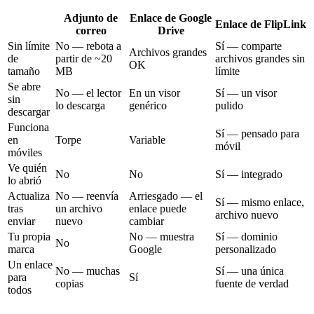
Adjunto de
Enlace de Google
Enlace de FlipLink
correo
Drive
Sin límite
No — rebota a
Sí — comparte
Archivos grandes
de
partir de ~20
archivos grandes sin
OK
tamaño
MB
límite
Se abre
No — el lector
En un visor
Sí — un visor
sin
lo descarga
genérico
pulido
descargar
Funciona
Sí — pensado para
en
Torpe
Variable
móvil
móviles
Ve quién
No
No
Sí — integrado
lo abrió
Actualiza
No — reenvía
Arriesgado — el
Sí — mismo enlace,
tras
un archivo
enlace puede
archivo nuevo
enviar
nuevo
cambiar
Tu propia
No — muestra
Sí — dominio
No
marca
Google
personalizado
Un enlace
No — muchas
Sí — una única
para
Sí
copias
fuente de verdad
todos