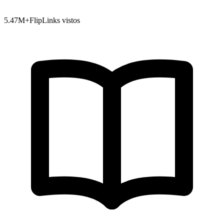
5.47
M+
FlipLinks vistos