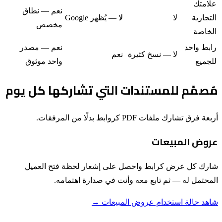
علامتك
نعم — نطاق
التجارية
لا
لا — يُظهر Google
مخصص
الخاصة
رابط واحد
نعم — مصدر
لا — نسخ كثيرة
نعم
للجميع
واحد موثوق
مُصمَّم للمستندات التي تشاركها كل يوم
أربعة فرق تشارك ملفات PDF كروابط بدلًا من المرفقات.
عروض المبيعات
شارك كل عرض كرابط واحصل على إشعار لحظة فتح العميل
المحتمل له — ثم تابع معه وأنت في صدارة اهتمامه.
شاهد حالة استخدام عروض المبيعات
→