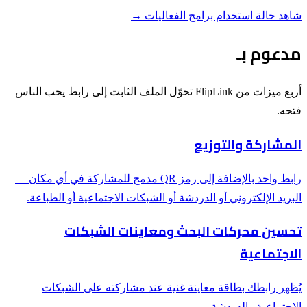
شاهد حالة استخدام برامج الفعاليات
→
مدعوم بـ
أربع ميزات من FlipLink تحوّل الملف الثابت إلى رابط يحب الناس
فتحه.
المشاركة والتوزيع
رابط واحد بالإضافة إلى رمز QR مدمج للمشاركة في أي مكان —
البريد الإلكتروني أو الدردشة أو الشبكات الاجتماعية أو الطباعة.
تحسين محركات البحث ومعاينات الشبكات
الاجتماعية
يُظهر رابطك بطاقة معاينة غنية عند مشاركته على الشبكات
الاجتماعية والدردشة.