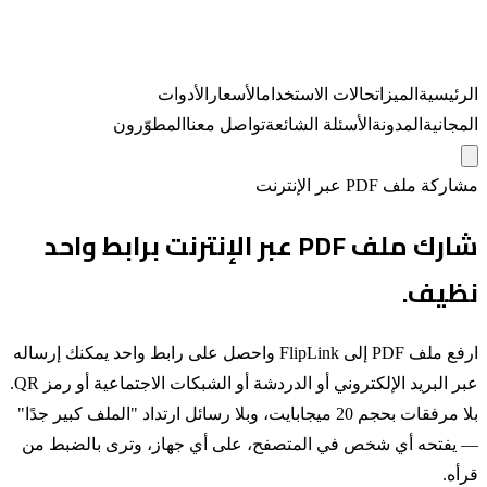
الرئيسية
الميزات
حالات الاستخدام
الأسعار
الأدوات
المجانية
المدونة
الأسئلة الشائعة
تواصل معنا
المطوّرون
مشاركة ملف PDF عبر الإنترنت
شارك ملف PDF عبر الإنترنت برابط واحد
نظيف.
ارفع ملف PDF إلى FlipLink واحصل على رابط واحد يمكنك إرساله
عبر البريد الإلكتروني أو الدردشة أو الشبكات الاجتماعية أو رمز QR.
بلا مرفقات بحجم 20 ميجابايت، وبلا رسائل ارتداد "الملف كبير جدًا"
— يفتحه أي شخص في المتصفح، على أي جهاز، وترى بالضبط من
قرأه.