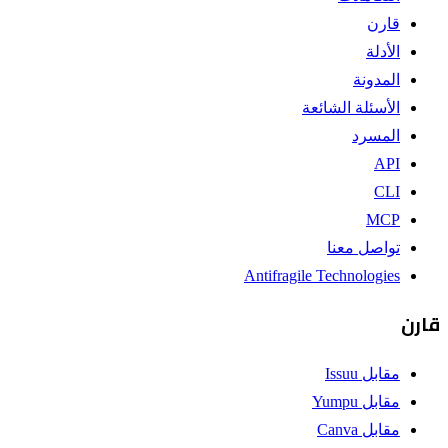
قارن
الأدلة
المدونة
الأسئلة الشائعة
المسرد
API
CLI
MCP
تواصل معنا
Antifragile Technologies
قارن
مقابل Issuu
مقابل Yumpu
مقابل Canva