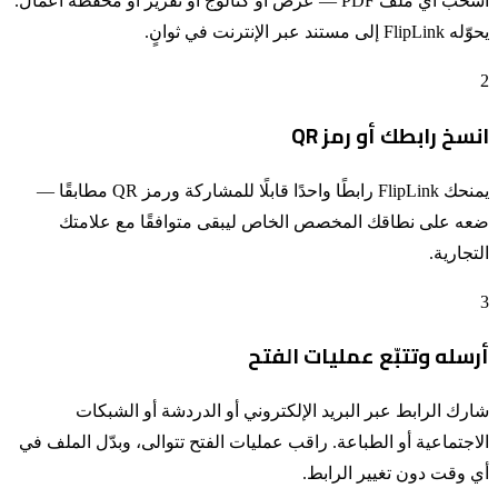
اسحب أي ملف PDF — عرض أو كتالوج أو تقرير أو محفظة أعمال.
يحوّله FlipLink إلى مستند عبر الإنترنت في ثوانٍ.
2
انسخ رابطك أو رمز QR
يمنحك FlipLink رابطًا واحدًا قابلًا للمشاركة ورمز QR مطابقًا —
ضعه على نطاقك المخصص الخاص ليبقى متوافقًا مع علامتك
التجارية.
3
أرسله وتتبّع عمليات الفتح
شارك الرابط عبر البريد الإلكتروني أو الدردشة أو الشبكات
الاجتماعية أو الطباعة. راقب عمليات الفتح تتوالى، وبدّل الملف في
أي وقت دون تغيير الرابط.