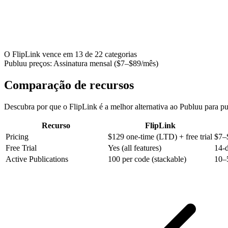
O FlipLink vence em 13 de 22 categorias
Publuu
preços
:
Assinatura mensal ($7–$89/mês)
Comparação de recursos
Descubra por que o FlipLink é a melhor alternativa ao Publuu para pub
Recurso
FlipLink
Pricing
$129 one-time (LTD) + free trial
$7–
Free Trial
Yes (all features)
14-d
Active Publications
100 per code (stackable)
10–