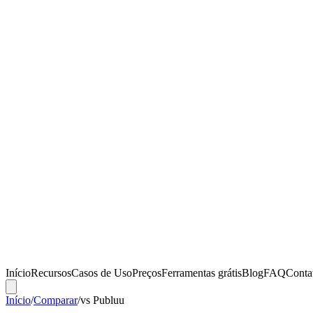
Início
Recursos
Casos de Uso
Preços
Ferramentas grátis
Blog
FAQ
Conta
Início
/
Comparar
/
vs
Publuu