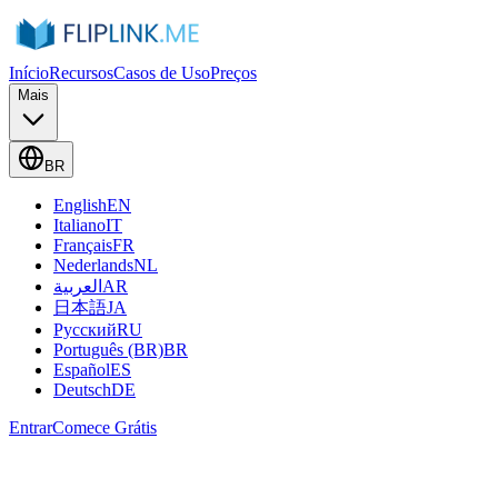
Início
Recursos
Casos de Uso
Preços
Mais
BR
English
EN
Italiano
IT
Français
FR
Nederlands
NL
العربية
AR
日本語
JA
Русский
RU
Português (BR)
BR
Español
ES
Deutsch
DE
Entrar
Comece Grátis