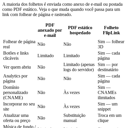
A maioria dos folhetos é enviada como anexo de e-mail ou postada
como PDF estático. Veja o que muda quando você passa para um
link com folhear de página e rastreado.
PDF
PDF estático
Folheto
anexado por
hospedado
FlipLink
e-mail
Folhear de página
Sim — folhear
Não
Não
real
3D
Botões e links
Sim — cada
Limitado
Limitado
clicáveis
página
Limitado (apenas
Sim — por
Ver quem abriu
Não
logs do servidor)
destinatário
Analytics por
Sim — cada
Não
Não
página
página
Domínio
Sim —
personalizado
Não
Às vezes
CNAMEs
(CNAME)
ilimitados
Incorporar no seu
Sim — um
Não
Às vezes
site
snippet
Atualizar uma
Substituição
Troca em um
Não
oferta ou preço
manual
clique
Música de fundo /