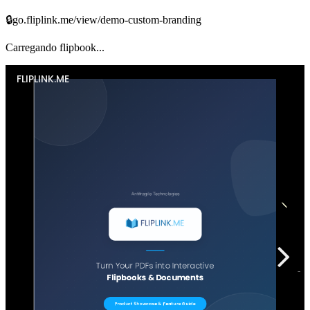
🔒
go.fliplink.me/view/demo-custom-branding
Carregando flipbook...