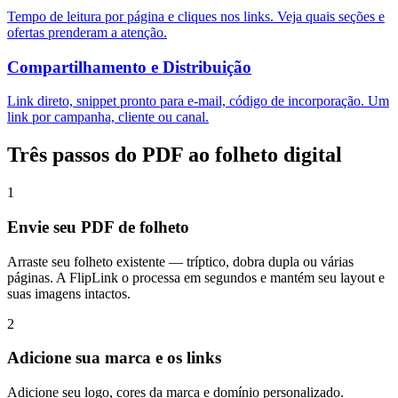
Tempo de leitura por página e cliques nos links. Veja quais seções e
ofertas prenderam a atenção.
Compartilhamento e Distribuição
Link direto, snippet pronto para e-mail, código de incorporação. Um
link por campanha, cliente ou canal.
Três passos do PDF ao folheto digital
1
Envie seu PDF de folheto
Arraste seu folheto existente — tríptico, dobra dupla ou várias
páginas. A FlipLink o processa em segundos e mantém seu layout e
suas imagens intactos.
2
Adicione sua marca e os links
Adicione seu logo, cores da marca e domínio personalizado.