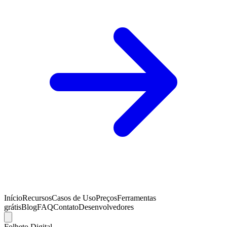
Início
Recursos
Casos de Uso
Preços
Ferramentas
grátis
Blog
FAQ
Contato
Desenvolvedores
Folheto Digital