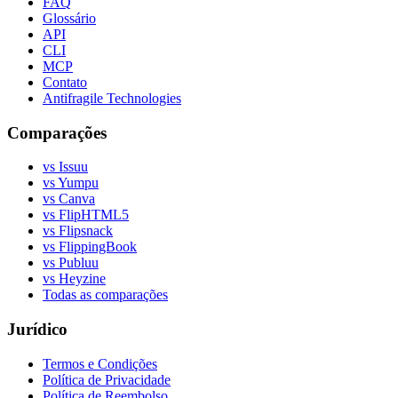
FAQ
Glossário
API
CLI
MCP
Contato
Antifragile Technologies
Comparações
vs Issuu
vs Yumpu
vs Canva
vs FlipHTML5
vs Flipsnack
vs FlippingBook
vs Publuu
vs Heyzine
Todas as comparações
Jurídico
Termos e Condições
Política de Privacidade
Política de Reembolso