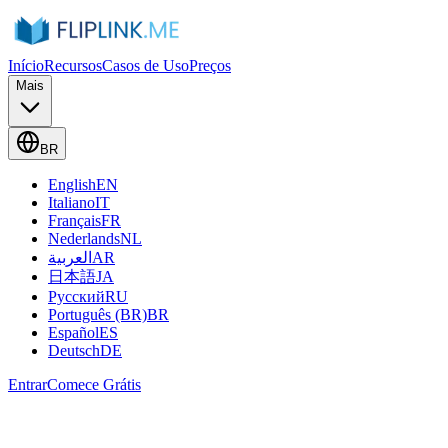
Início
Recursos
Casos de Uso
Preços
Mais
BR
English
EN
Italiano
IT
Français
FR
Nederlands
NL
العربية
AR
日本語
JA
Русский
RU
Português (BR)
BR
Español
ES
Deutsch
DE
Entrar
Comece Grátis