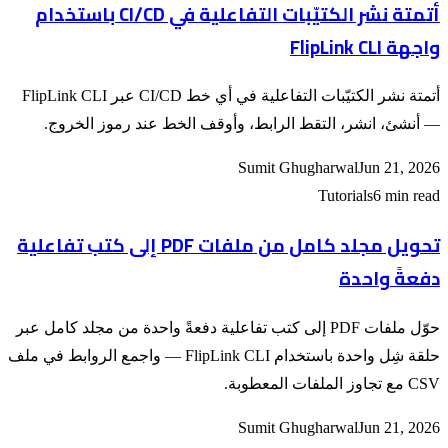
أتمتة نشر الكتيّبات التفاعلية في CI/CD باستخدام
واجهة FlipLink CLI
أتمتة نشر الكتيّبات التفاعلية في أي خط CI/CD عبر FlipLink CLI
— أنشئ، انشر، التقط الرابط، وأوقف الخط عند رموز الخروج.
Sumit Ghugharwal
Jun 21, 2026
Tutorials
6 min read
تحويل مجلد كامل من ملفات PDF إلى كتب تفاعلية
دفعةً واحدة
حوّل ملفات PDF إلى كتب تفاعلية دفعةً واحدة من مجلد كامل عبر
حلقة شِل واحدة باستخدام FlipLink CLI — واجمع الروابط في ملف
CSV مع تجاوز الملفات المعطوبة.
Sumit Ghugharwal
Jun 21, 2026