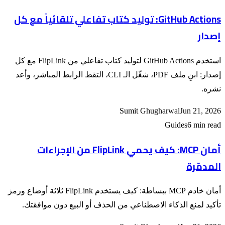
GitHub Actions: توليد كتاب تفاعلي تلقائياً مع كل
إصدار
استخدم GitHub Actions لتوليد كتاب تفاعلي من FlipLink مع كل
إصدار: ابنِ ملف PDF، شغّل الـ CLI، التقط الرابط المباشر، وأعد
نشره.
Sumit Ghugharwal
Jun 21, 2026
Guides
6 min read
أمان MCP: كيف يحمي FlipLink من الإجراءات
المدمّرة
أمان خادم MCP ببساطة: كيف يستخدم FlipLink ثلاثة أوضاع ورمز
تأكيد لمنع الذكاء الاصطناعي من الحذف أو البيع دون موافقتك.