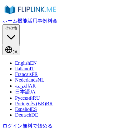
ホーム
機能
活用事例
料金
その他
JA
English
EN
Italiano
IT
Français
FR
Nederlands
NL
العربية
AR
日本語
JA
Русский
RU
Português (BR)
BR
Español
ES
Deutsch
DE
ログイン
無料で始める