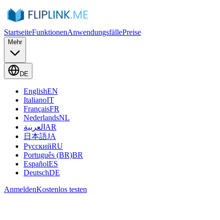
Startseite
Funktionen
Anwendungsfälle
Preise
Mehr
DE
English
EN
Italiano
IT
Français
FR
Nederlands
NL
العربية
AR
日本語
JA
Русский
RU
Português (BR)
BR
Español
ES
Deutsch
DE
Anmelden
Kostenlos testen