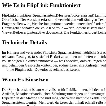
Wie Es in FlipLink Funktioniert
FlipLinks Funktion [Sprachassistent](/features/voice-assistant) kann f
Oberfläche. Der Assistent erfasst und versteht den vollständigen Te
Fragen stellen wie „Welche Integrationen werden unterstützt?" oder „V
Herausgeber behalten die volle Kontrolle — der Sprachassistent kann
Viewer](/glossary/interactive-document). Die Funktion erfordert kein
Technische Details
Im Hintergrund verwendet FlipLinks Sprachassistent natürliche Sprac
relevante Passagen, fasst sie bei Bedarf zusammen und liefert eine fo
vollständigen Dokumentenkontext — was bedeutet, dass er Fragen bean
und behält den Gesprächskontext bei, sodass Leser ihre Anfragen verf
— ohne Plugins oder Downloads seitens des Lesers.
Wann Es Einsetzen
Der Sprachassistent ist am wertvollsten für Publikationen, bei dene
Artikeln, Mitarbeiterhandbücher, Schulungsunterlagen und umfangreic
Experten in der Materie sind und möglicherweise nicht die exakte Fa
Sprachassistent weniger Mehrwert, da Leser den Inhalt schnell selbst