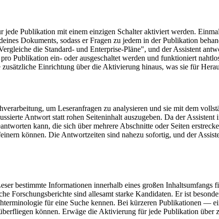
ür jede Publikation mit einem einzigen Schalter aktiviert werden. Einmal 
xt deines Dokuments, sodass er Fragen zu jedem in der Publikation beh
ergleiche die Standard- und Enterprise-Pläne", und der Assistent antwo
 pro Publikation ein- oder ausgeschaltet werden und funktioniert naht
e zusätzliche Einrichtung über die Aktivierung hinaus, was sie für Her
hverarbeitung, um Leseranfragen zu analysieren und sie mit dem vollst
kussierte Antwort statt rohen Seiteninhalt auszugeben. Da der Assistent
tworten kann, die sich über mehrere Abschnitte oder Seiten erstrecken
einern können. Die Antwortzeiten sind nahezu sofortig, und der Assist
n Leser bestimmte Informationen innerhalb eines großen Inhaltsumfangs
he Forschungsberichte sind allesamt starke Kandidaten. Er ist besonde
chterminologie für eine Suche kennen. Bei kürzeren Publikationen — ei
 überfliegen können. Erwäge die Aktivierung für jede Publikation über 