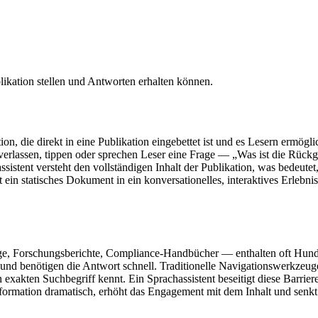
likation stellen und Antworten erhalten können.
ion, die direkt in eine Publikation eingebettet ist und es Lesern ermögli
 verlassen, tippen oder sprechen Leser eine Frage — „Was ist die Rückga
ent versteht den vollständigen Inhalt der Publikation, was bedeutet, da
n statisches Dokument in ein konversationelles, interaktives Erlebnis,
 Forschungsberichte, Compliance-Handbücher — enthalten oft Hundert
nd benötigen die Antwort schnell. Traditionelle Navigationswerkzeuge
n exakten Suchbegriff kennt. Ein Sprachassistent beseitigt diese Barrier
 Information dramatisch, erhöht das Engagement mit dem Inhalt und senk