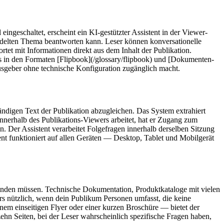
eingeschaltet, erscheint ein KI-gestützter Assistent in der Viewer-
andelten Thema beantworten kann. Leser können konversationelle
rtet mit Informationen direkt aus dem Inhalt der Publikation.
los in den Formaten [Flipbook](/glossary/flipbook) und [Dokumenten-
ausgeber ohne technische Konfiguration zugänglich macht.
ändigen Text der Publikation abzugleichen. Das System extrahiert
 innerhalb des Publikations-Viewers arbeitet, hat er Zugang zum
. Der Assistent verarbeitet Folgefragen innerhalb derselben Sitzung
ent funktioniert auf allen Geräten — Desktop, Tablet und Mobilgerät
 finden müssen. Technische Dokumentation, Produktkataloge mit vielen
rs nützlich, wenn dein Publikum Personen umfasst, die keine
nem einseitigen Flyer oder einer kurzen Broschüre — bietet der
zehn Seiten, bei der Leser wahrscheinlich spezifische Fragen haben,