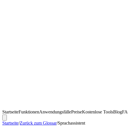
Startseite
Funktionen
Anwendungsfälle
Preise
Kostenlose Tools
Blog
F
Startseite
/
Zurück zum Glossar
/
Sprachassistent