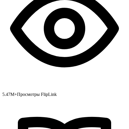
5.47
M+
Просмотры FlipLink