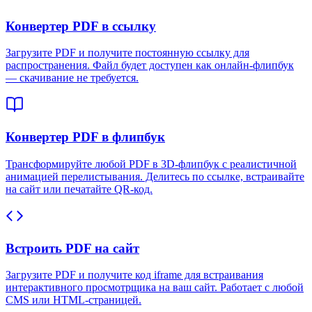
Конвертер PDF в ссылку
Загрузите PDF и получите постоянную ссылку для
распространения. Файл будет доступен как онлайн-флипбук
— скачивание не требуется.
Конвертер PDF в флипбук
Трансформируйте любой PDF в 3D-флипбук с реалистичной
анимацией перелистывания. Делитесь по ссылке, встраивайте
на сайт или печатайте QR-код.
Встроить PDF на сайт
Загрузите PDF и получите код iframe для встраивания
интерактивного просмотрщика на ваш сайт. Работает с любой
CMS или HTML-страницей.