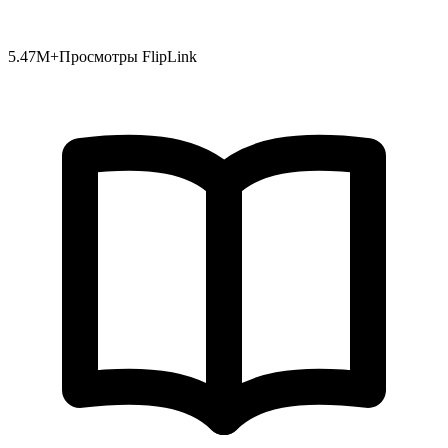
5.47
M+
Просмотры FlipLink