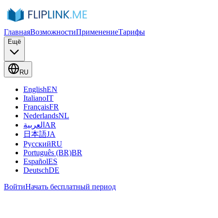
Главная
Возможности
Применение
Тарифы
Ещё
RU
English
EN
Italiano
IT
Français
FR
Nederlands
NL
العربية
AR
日本語
JA
Русский
RU
Português (BR)
BR
Español
ES
Deutsch
DE
Войти
Начать бесплатный период