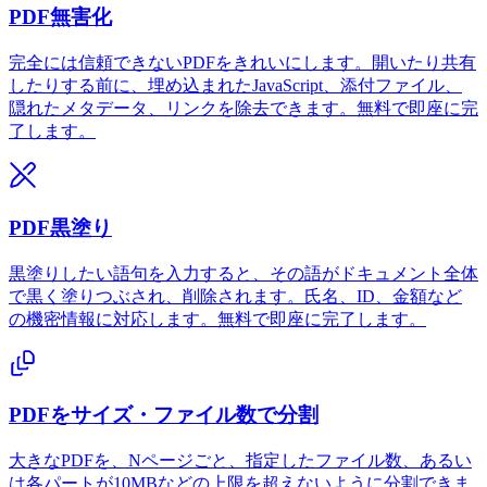
PDF無害化
完全には信頼できないPDFをきれいにします。開いたり共有
したりする前に、埋め込まれたJavaScript、添付ファイル、
隠れたメタデータ、リンクを除去できます。無料で即座に完
了します。
PDF黒塗り
黒塗りしたい語句を入力すると、その語がドキュメント全体
で黒く塗りつぶされ、削除されます。氏名、ID、金額など
の機密情報に対応します。無料で即座に完了します。
PDFをサイズ・ファイル数で分割
大きなPDFを、Nページごと、指定したファイル数、あるい
は各パートが10MBなどの上限を超えないように分割できま