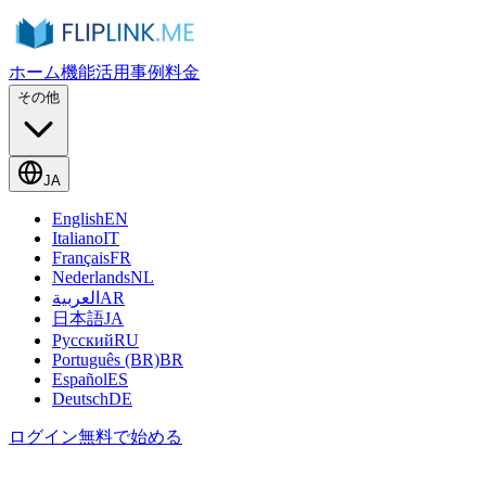
ホーム
機能
活用事例
料金
その他
JA
English
EN
Italiano
IT
Français
FR
Nederlands
NL
العربية
AR
日本語
JA
Русский
RU
Português (BR)
BR
Español
ES
Deutsch
DE
ログイン
無料で始める