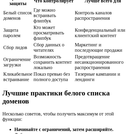
Что контролирует
Лучше всего для
защиты
Где можно
Белый список
Контроль каналов
встраивать
доменов
распространения
флипбук
Кто может
Защита
Конфиденциальный или
просматривать
паролем
клиентский контент
флипбук
Сбор данных о
Маркетинг и
Сбор лидов
читателях
последующие продажи
Возможность
Предотвращение
Ограничение
сохранить контент
несанкционированного
загрузки
локально
распространения
Кликабельное
Показ превью без
Тизерные кампании и
встраивание
полного доступа
лендинги
Лучшие практики белого списка
доменов
Несколько советов, чтобы получить максимум от этой
функции:
Начинайте с ограничений, затем расширяйте.