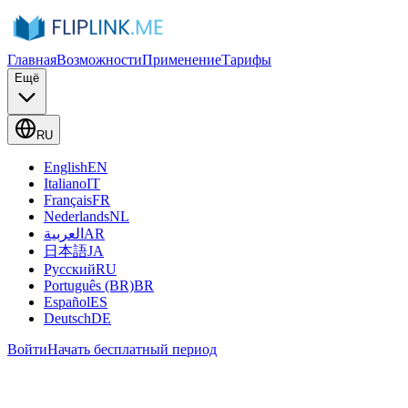
Главная
Возможности
Применение
Тарифы
Ещё
RU
English
EN
Italiano
IT
Français
FR
Nederlands
NL
العربية
AR
日本語
JA
Русский
RU
Português (BR)
BR
Español
ES
Deutsch
DE
Войти
Начать бесплатный период