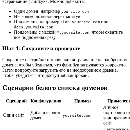
встраивание флипбука. Можно добавить:
Один домен, например
yoursite.com
Несколько доменов через запятую
Поддомены, например
или
blog.yoursite.com
docs.yoursite.com
Поддомены с маской
, чтобы охватить
*.yoursite.com
все поддомены сразу
Шаг 4: Сохраните и проверьте
Сохраните настройки и проверьте встраивание на одобренном
домене, чтобы убедиться, что флипбук загружается корректно.
Затем попробуйте загрузить его на неодобренном домене,
чтобы убедиться, что доступ заблокирован.
Сценарии белого списка доменов
Сценарий
Конфигурация
Пример
Применен
Личное
Добавить один
портфолио и
Один сайт
yoursite.com
домен
корпоративн
сайт
Партнёрское