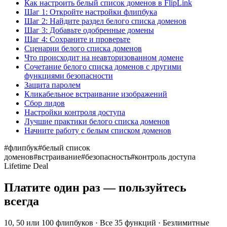
Как настроить белый список доменов в FlipLink
Шаг 1: Откройте настройки флипбука
Шаг 2: Найдите раздел белого списка доменов
Шаг 3: Добавьте одобренные домены
Шаг 4: Сохраните и проверьте
Сценарии белого списка доменов
Что происходит на неавторизованном домене
Сочетание белого списка доменов с другими
функциями безопасности
Защита паролем
Кликабельное встраивание изображений
Сбор лидов
Настройки контроля доступа
Лучшие практики белого списка доменов
Начните работу с белым списком доменов
#
флипбук
#
белый список
доменов
#
встраивание
#
безопасность
#
контроль доступа
Lifetime Deal
Платите один раз — пользуйтесь
всегда
10, 50 или 100 флипбуков · Все 35 функций · Безлимитные