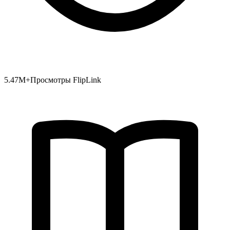
5.47
M+
Просмотры FlipLink