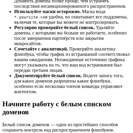
Добавить домены позже проще, чем устранять
последствия несанкционированного распространения.
Используйте маски осторожно.
Маска вида
удобна, но охватывает все поддомены,
*.yoursite.com
включая те, которые вы можете не контролировать.
Регулярно проверяйте белый список.
Удаляйте
домены, с которыми вы больше не работаете, особенно
после завершения партнёрств или закрытия
микросайтов.
Сочетайте с аналитикой.
Проверяйте аналитику
флипбука, чтобы трафик из встраиваний соответствовал
вашим ожиданиям. Неожиданные источники трафика
могут указывать на то, что ваш код встраивания был
передан третьим лицам.
Документируйте белый список.
Ведите запись того,
для каких доменов разрешены какие флипбуки,
особенно если несколько членов команды управляют
контентом.
Начните работу с белым списком
доменов
Белый список доменов — один из простейших способов
сохранить контроль над распространением флипбуков.