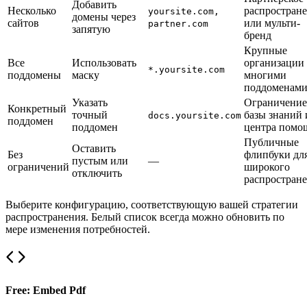
Добавить
Несколько
распростран
yoursite.com,
домены через
сайтов
или мульти-
partner.com
запятую
бренд
Крупные
Все
Использовать
организации 
*.yoursite.com
поддомены
маску
многими
поддоменам
Указать
Ограничение
Конкретный
точный
базы знаний 
docs.yoursite.com
поддомен
поддомен
центра помо
Публичные
Оставить
Без
флипбуки дл
пустым или
—
ограничений
широкого
отключить
распростран
Выберите конфигурацию, соответствующую вашей стратегии
распространения. Белый список всегда можно обновить по
мере изменения потребностей.
Free: Embed Pdf