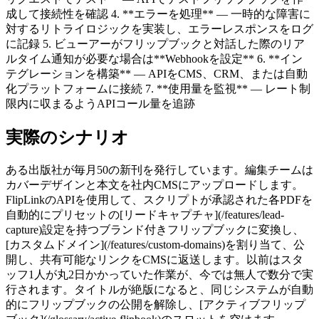
成して接続性を確認 4. **エラーを処理** — 一時的な障害に
対するリトライロジックを実装し、エラーレスポンスをログ
に記録 5. ビューアーがフリップブックと対話した際のリア
ルタイム通知が必要な場合は**Webhookを設定** 6. **イン
テグレーションを構築** — APIをCMS、CRM、または自動
化プラットフォームに接続 7. **使用量を監視** — レート制
限内に収まるようAPIコール量を追跡
実際のシナリオ
ある出版社が毎月50の新刊を発行しています。編集チームは
カバーデザインと本文を社内CMSにアップロードします。
FlipLinkのAPIを使用して、スクリプトが承認された各PDFを
自動的にプリセットの[リードキャプチャ](/features/lead-
capture)設定を持つブランド付きフリップブックに変換し、
[カスタムドメイン](/features/custom-domains)を割り当て、公
開し、共有可能なリンクをCMSに返送します。以前はスタ
ッフ1人が丸2日かかっていた作業が、今では無人で数分で実
行されます。タイトルが絶版になると、同じシステムが自動
的にフリップブックの公開を解除し、[アクティブフリップ