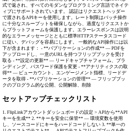
式で返され、すべてのモダンなプログラミング言語でネイテ
ィブにサポートされています。 認証はリクエストヘッダー
で渡されるAPIキーを使用します。レート制限はバッチ操作
に十分なスループットを確保しながら、過度なリクエストか
らプラットフォームを保護します。エラーレスポンスは説明
的なエラーメッセージとともに標準HTTPステータスコード
に従い、デバッグを容易にします。 一般的なAPI操作には以
下が含まれます： - **パブリケーションの作成** — PDFを
アップロードし、一意のURLを持つフリップブックを受け
取る - **設定の更新** — リードキャプチャフォーム、ブラ
ンディング、パスワード保護を変更 - **アナリティクスの取
得** — ビューカウント、エンゲージメント指標、リードデ
ータを取得 - **パブリケーションの管理** — フリップブッ
クのプログラム的な公開、公開解除、削除
セットアップチェックリスト
1. FlipLinkアカウントダッシュボードの設定 > APIから**API
キーを生成** 2. **キーを安全に保管** — 環境変数を使用
し、ソースコードにキーをハードコードしない 3. **単一の
リクエストでテスト** — APIでテストフリップブックを作