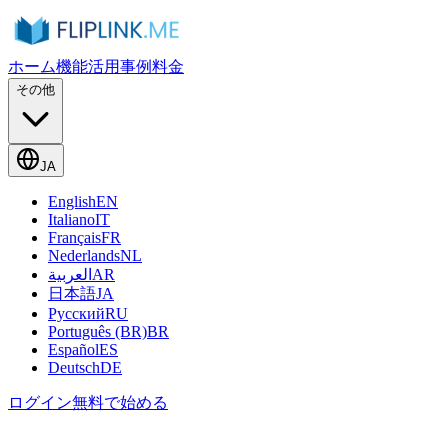
ホーム
機能
活用事例
料金
その他
JA
English
EN
Italiano
IT
Français
FR
Nederlands
NL
العربية
AR
日本語
JA
Русский
RU
Português (BR)
BR
Español
ES
Deutsch
DE
ログイン
無料で始める