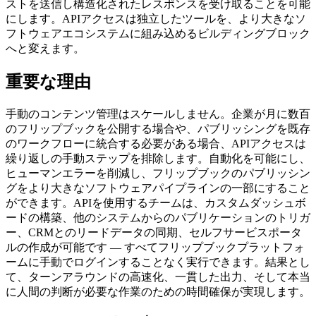
ストを送信し構造化されたレスポンスを受け取ることを可能
にします。APIアクセスは独立したツールを、より大きなソ
フトウェアエコシステムに組み込めるビルディングブロック
へと変えます。
重要な理由
手動のコンテンツ管理はスケールしません。企業が月に数百
のフリップブックを公開する場合や、パブリッシングを既存
のワークフローに統合する必要がある場合、APIアクセスは
繰り返しの手動ステップを排除します。自動化を可能にし、
ヒューマンエラーを削減し、フリップブックのパブリッシン
グをより大きなソフトウェアパイプラインの一部にすること
ができます。APIを使用するチームは、カスタムダッシュボ
ードの構築、他のシステムからのパブリケーションのトリガ
ー、CRMとのリードデータの同期、セルフサービスポータ
ルの作成が可能です — すべてフリップブックプラットフォ
ームに手動でログインすることなく実行できます。結果とし
て、ターンアラウンドの高速化、一貫した出力、そして本当
に人間の判断が必要な作業のための時間確保が実現します。