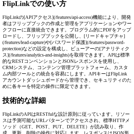
FlipLinkでの使い方
FlipLinkの[APIアクセス](/features/api-access)機能により、開発
者はフリップブックの作成と管理をアプリケーションやワー
クフローに直接統合できます。プログラム的にPDFをアップ
ロードし、フリップブックを公開し、[リードキャプチャ]
(/features/lead-capture)や[パスワード保護](/features/password-
protection)などの設定を構成し、ビューアーの[アナリティク
ス](/features/analytics-and-insights)を取得できます。APIは標準
的なRESTコンベンションとJSONレスポンスを使用し、
CRMシステム、コンテンツ管理プラットフォーム、カスタ
ム内部ツールとの統合を容易にします。APIキーはFlipLink
アカウントダッシュボードから管理でき、セキュリティのた
めに各キーを特定の操作に限定できます。
技術的な詳細
FlipLinkのAPIはRESTfulな設計原則に従っています。リソー
スは予測可能なURLパターンでアクセスされ、標準HTTPメ
ソッド（GET、POST、PUT、DELETE）が読み取り、作
成、更新、削除の操作に対応します。レスポンスはJSON形