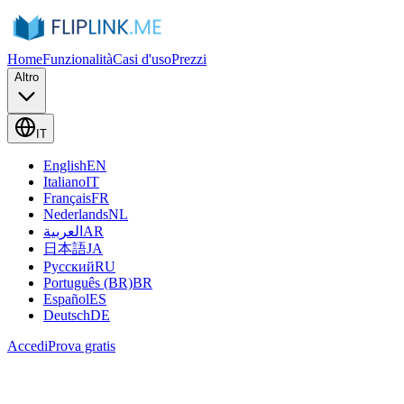
Home
Funzionalità
Casi d'uso
Prezzi
Altro
IT
English
EN
Italiano
IT
Français
FR
Nederlands
NL
العربية
AR
日本語
JA
Русский
RU
Português (BR)
BR
Español
ES
Deutsch
DE
Accedi
Prova gratis