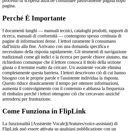
processo di scoperta anziché consumare passivamente pagina dopo
pagina.
Perché È Importante
I documenti lunghi — manuali tecnici, cataloghi prodotti, rapporti di
ricerca, manuali di conformità — contengono spesso centinaia di
pagine di informazioni dense. I lettori raramente li consumano
dall'inizio alla fine. Arrivano con una domanda specifica e
necessitano della risposta rapidamente. Gli strumenti di navigazione
tradizionali come gli indici e la ricerca per parole chiave aiutano, ma
richiedono comunque che il lettore conosca il titolo della sezione
giusta o il termine esatto da cercare. Un assistente vocale elimina
completamente questa barriera. I lettori descrivono ciò di cui hanno
bisogno con le proprie parole e l'assistente individua la risposta.
Questo riduce drasticamente il tempo per ottenere informazioni,
aumenta il coinvolgimento con il contenuto e abbassa la frequenza
di rimbalzo perché i lettori ottengono ciò che cercavano anziché
arrendersi per frustrazione.
Come Funziona in FlipLink
La funzionalità [Assistente Vocale](/features/voice-assistant) di
FlipLink può essere attivata su qualsiasi pubblicazione con un