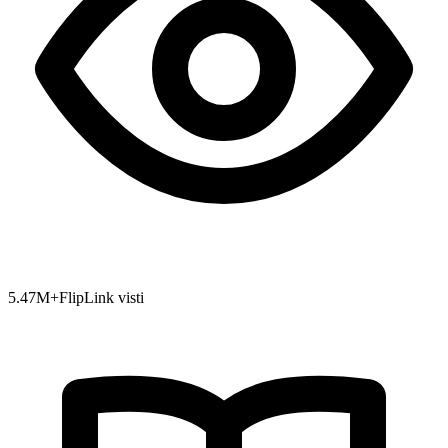
5.47
M+
FlipLink visti