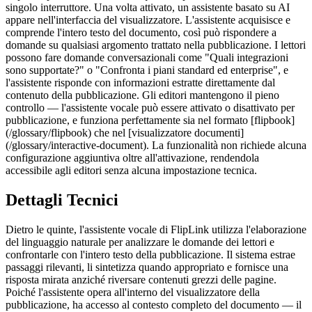
singolo interruttore. Una volta attivato, un assistente basato su AI
appare nell'interfaccia del visualizzatore. L'assistente acquisisce e
comprende l'intero testo del documento, così può rispondere a
domande su qualsiasi argomento trattato nella pubblicazione. I lettori
possono fare domande conversazionali come "Quali integrazioni
sono supportate?" o "Confronta i piani standard ed enterprise", e
l'assistente risponde con informazioni estratte direttamente dal
contenuto della pubblicazione. Gli editori mantengono il pieno
controllo — l'assistente vocale può essere attivato o disattivato per
pubblicazione, e funziona perfettamente sia nel formato [flipbook]
(/glossary/flipbook) che nel [visualizzatore documenti]
(/glossary/interactive-document). La funzionalità non richiede alcuna
configurazione aggiuntiva oltre all'attivazione, rendendola
accessibile agli editori senza alcuna impostazione tecnica.
Dettagli Tecnici
Dietro le quinte, l'assistente vocale di FlipLink utilizza l'elaborazione
del linguaggio naturale per analizzare le domande dei lettori e
confrontarle con l'intero testo della pubblicazione. Il sistema estrae
passaggi rilevanti, li sintetizza quando appropriato e fornisce una
risposta mirata anziché riversare contenuti grezzi delle pagine.
Poiché l'assistente opera all'interno del visualizzatore della
pubblicazione, ha accesso al contesto completo del documento — il