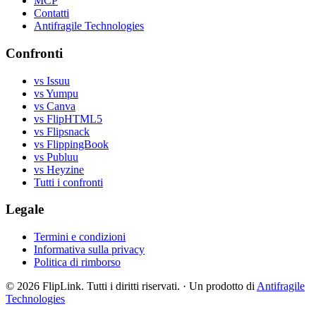
MCP
Contatti
Antifragile Technologies
Confronti
vs Issuu
vs Yumpu
vs Canva
vs FlipHTML5
vs Flipsnack
vs FlippingBook
vs Publuu
vs Heyzine
Tutti i confronti
Legale
Termini e condizioni
Informativa sulla privacy
Politica di rimborso
© 2026 FlipLink. Tutti i diritti riservati.
·
Un prodotto di
Antifragile
Technologies