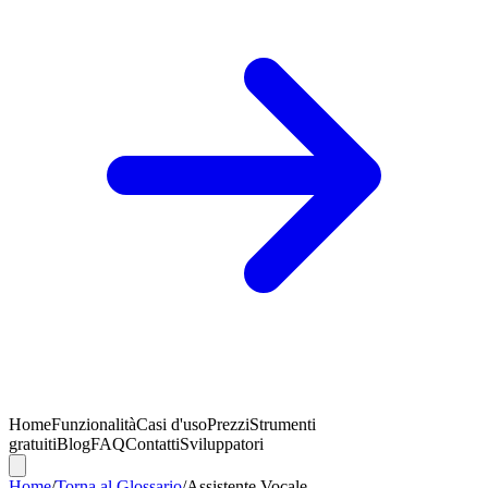
Home
Funzionalità
Casi d'uso
Prezzi
Strumenti
gratuiti
Blog
FAQ
Contatti
Sviluppatori
Home
/
Torna al Glossario
/
Assistente Vocale