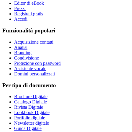
Editor di eBook
Prezzi
Registrati gratis
Accedi
Funzionalità popolari
Acquisizione contatti
Analisi
Branding
Condivisione
Protezione con password
Assistente vocale
Domini personalizzati
Per tipo di documento
Brochure Digitale
Catalogo Digitale
Rivista Digitale
Lookbook Digitale
Portfolio digitale
Newsletter digitale
Guida Digitale