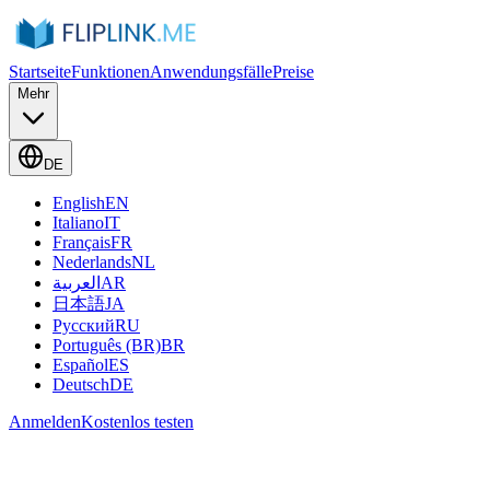
Startseite
Funktionen
Anwendungsfälle
Preise
Mehr
DE
English
EN
Italiano
IT
Français
FR
Nederlands
NL
العربية
AR
日本語
JA
Русский
RU
Português (BR)
BR
Español
ES
Deutsch
DE
Anmelden
Kostenlos testen