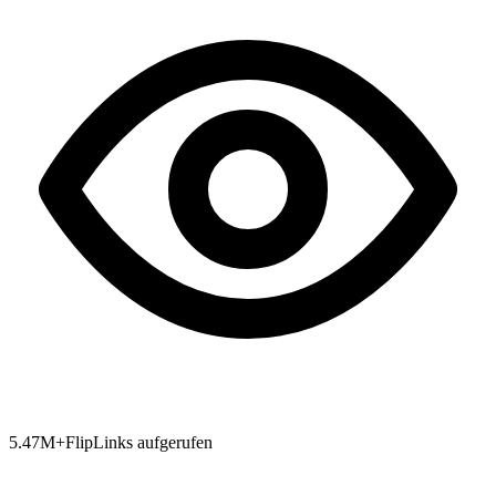
5.47
M+
FlipLinks aufgerufen