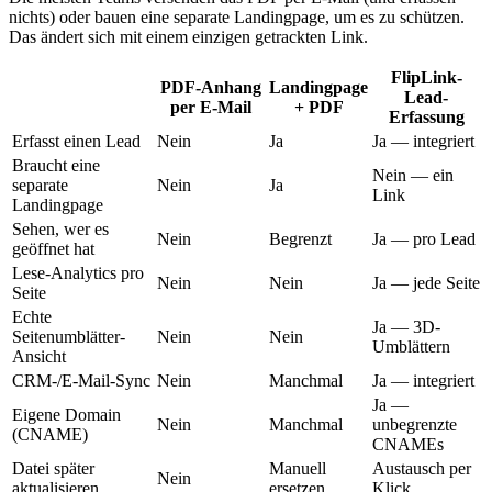
nichts) oder bauen eine separate Landingpage, um es zu schützen.
Das ändert sich mit einem einzigen getrackten Link.
FlipLink-
PDF-Anhang
Landingpage
Lead-
per E-Mail
+ PDF
Erfassung
Erfasst einen Lead
Nein
Ja
Ja — integriert
Braucht eine
Nein — ein
separate
Nein
Ja
Link
Landingpage
Sehen, wer es
Nein
Begrenzt
Ja — pro Lead
geöffnet hat
Lese-Analytics pro
Nein
Nein
Ja — jede Seite
Seite
Echte
Ja — 3D-
Seitenumblätter-
Nein
Nein
Umblättern
Ansicht
CRM-/E-Mail-Sync
Nein
Manchmal
Ja — integriert
Ja —
Eigene Domain
Nein
Manchmal
unbegrenzte
(CNAME)
CNAMEs
Datei später
Manuell
Austausch per
Nein
aktualisieren
ersetzen
Klick