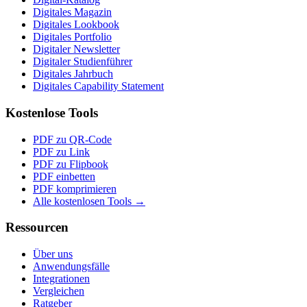
Digitales Magazin
Digitales Lookbook
Digitales Portfolio
Digitaler Newsletter
Digitaler Studienführer
Digitales Jahrbuch
Digitales Capability Statement
Kostenlose Tools
PDF zu QR-Code
PDF zu Link
PDF zu Flipbook
PDF einbetten
PDF komprimieren
Alle kostenlosen Tools →
Ressourcen
Über uns
Anwendungsfälle
Integrationen
Vergleichen
Ratgeber