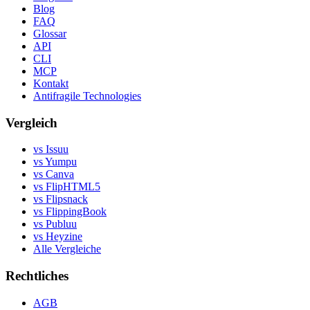
Blog
FAQ
Glossar
API
CLI
MCP
Kontakt
Antifragile Technologies
Vergleich
vs Issuu
vs Yumpu
vs Canva
vs FlipHTML5
vs Flipsnack
vs FlippingBook
vs Publuu
vs Heyzine
Alle Vergleiche
Rechtliches
AGB