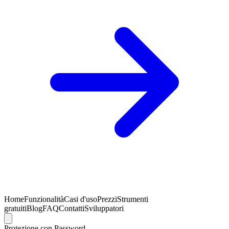
Home
Funzionalità
Casi d'uso
Prezzi
Strumenti
gratuiti
Blog
FAQ
Contatti
Sviluppatori
Protezione con Password