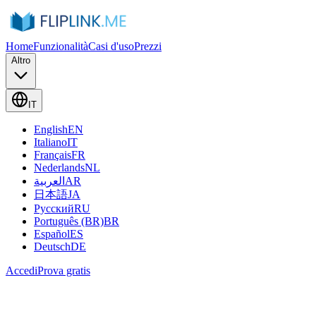
Home
Funzionalità
Casi d'uso
Prezzi
Altro
IT
English
EN
Italiano
IT
Français
FR
Nederlands
NL
العربية
AR
日本語
JA
Русский
RU
Português (BR)
BR
Español
ES
Deutsch
DE
Accedi
Prova gratis