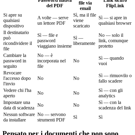
Password nativa
Link sicuro
file via
del PDF
FlipLink
email
Si apre su
Sì, ma il file
A volte — serve
Sì — si apre in
qualsiasi
viene
un lettore PDF
qualsiasi browser
dispositivo
scaricato
Il destinatario
Sì — file e
No — solo il
può
Sì —
password
link, comunque
ricondividere il
liberamente
viaggiano insieme
protetto
file
Cambiare la
No — è
Sì — quando
password in
incorporata nel
No
vuoi
seguito
file
Revocare
Sì — rimuovilo o
l'accesso dopo
No
No
fallo scadere
l'invio
Vedere chi l'ha
Sì — con gli
No
No
aperto
analytics
Impostare una
Sì — con la
No
No
data di scadenza
scadenza del link
Nessun software
No — servono
Sì
Sì
da installare
strumenti PDF
Pensato per i documenti che non sono