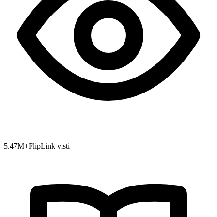
5.47
M+
FlipLink visti