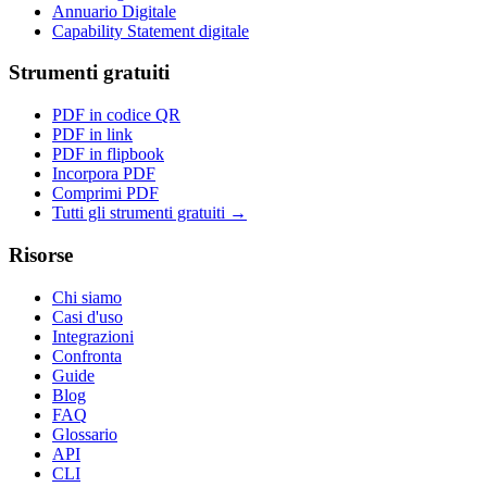
Annuario Digitale
Capability Statement digitale
Strumenti gratuiti
PDF in codice QR
PDF in link
PDF in flipbook
Incorpora PDF
Comprimi PDF
Tutti gli strumenti gratuiti →
Risorse
Chi siamo
Casi d'uso
Integrazioni
Confronta
Guide
Blog
FAQ
Glossario
API
CLI