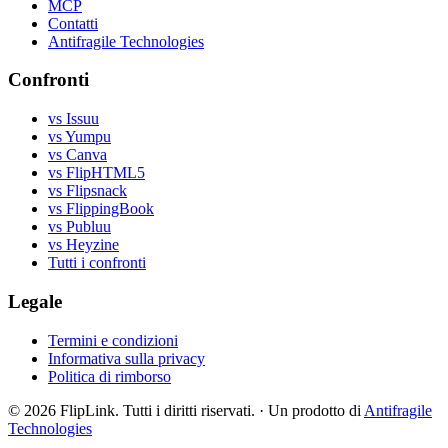
MCP
Contatti
Antifragile Technologies
Confronti
vs Issuu
vs Yumpu
vs Canva
vs FlipHTML5
vs Flipsnack
vs FlippingBook
vs Publuu
vs Heyzine
Tutti i confronti
Legale
Termini e condizioni
Informativa sulla privacy
Politica di rimborso
© 2026 FlipLink. Tutti i diritti riservati.
·
Un prodotto di
Antifragile
Technologies