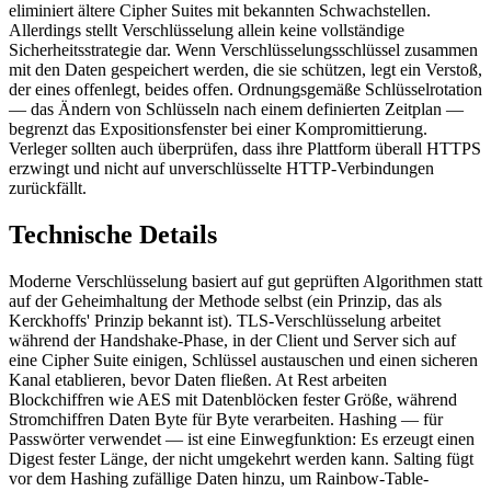
eliminiert ältere Cipher Suites mit bekannten Schwachstellen.
Allerdings stellt Verschlüsselung allein keine vollständige
Sicherheitsstrategie dar. Wenn Verschlüsselungsschlüssel zusammen
mit den Daten gespeichert werden, die sie schützen, legt ein Verstoß,
der eines offenlegt, beides offen. Ordnungsgemäße Schlüsselrotation
— das Ändern von Schlüsseln nach einem definierten Zeitplan —
begrenzt das Expositionsfenster bei einer Kompromittierung.
Verleger sollten auch überprüfen, dass ihre Plattform überall HTTPS
erzwingt und nicht auf unverschlüsselte HTTP-Verbindungen
zurückfällt.
Technische Details
Moderne Verschlüsselung basiert auf gut geprüften Algorithmen statt
auf der Geheimhaltung der Methode selbst (ein Prinzip, das als
Kerckhoffs' Prinzip bekannt ist). TLS-Verschlüsselung arbeitet
während der Handshake-Phase, in der Client und Server sich auf
eine Cipher Suite einigen, Schlüssel austauschen und einen sicheren
Kanal etablieren, bevor Daten fließen. At Rest arbeiten
Blockchiffren wie AES mit Datenblöcken fester Größe, während
Stromchiffren Daten Byte für Byte verarbeiten. Hashing — für
Passwörter verwendet — ist eine Einwegfunktion: Es erzeugt einen
Digest fester Länge, der nicht umgekehrt werden kann. Salting fügt
vor dem Hashing zufällige Daten hinzu, um Rainbow-Table-