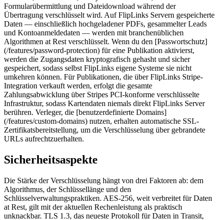
Formularübermittlung und Dateidownload während der
Übertragung verschlüsselt wird. Auf FlipLinks Servern gespeicherte
Daten — einschließlich hochgeladener PDFs, gesammelter Leads
und Kontoanmeldedaten — werden mit branchenüblichen
Algorithmen at Rest verschlüsselt. Wenn du den [Passwortschutz]
(/features/password-protection) für eine Publikation aktivierst,
werden die Zugangsdaten kryptografisch gehasht und sicher
gespeichert, sodass selbst FlipLinks eigene Systeme sie nicht
umkehren können. Für Publikationen, die über FlipLinks Stripe-
Integration verkauft werden, erfolgt die gesamte
Zahlungsabwicklung über Stripes PCI-konforme verschlüsselte
Infrastruktur, sodass Kartendaten niemals direkt FlipLinks Server
berühren. Verleger, die [benutzerdefinierte Domains]
(/features/custom-domains) nutzen, erhalten automatische SSL-
Zertifikatsbereitstellung, um die Verschlüsselung über gebrandete
URLs aufrechtzuerhalten.
Sicherheitsaspekte
Die Stärke der Verschlüsselung hängt von drei Faktoren ab: dem
Algorithmus, der Schlüssellänge und den
Schlüsselverwaltungspraktiken. AES-256, weit verbreitet für Daten
at Rest, gilt mit der aktuellen Rechenleistung als praktisch
unknackbar. TLS 1.3, das neueste Protokoll für Daten in Transit,