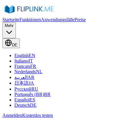
Startseite
Funktionen
Anwendungsfälle
Preise
Mehr
DE
English
EN
Italiano
IT
Français
FR
Nederlands
NL
العربية
AR
日本語
JA
Русский
RU
Português (BR)
BR
Español
ES
Deutsch
DE
Anmelden
Kostenlos testen