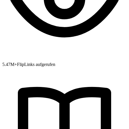
5.47
M+
FlipLinks aufgerufen