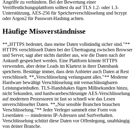
Angriffe zu verhindern. Bei der Bewertung einer
Veröffentlichungsplattform solltest du auf TLS 1.2- oder 1.3-
Unterstützung, AES-256 für Speicherverschlüsselung und bcrypt
oder Argon2 für Passwort-Hashing achten.
Häufige Missverständnisse
**„HTTPS bedeutet, dass meine Daten vollständig sicher sind."**
HTTPS verschlüsselt Daten bei der Übertragung zwischen Browser
und Server, sagt aber nichts darüber aus, wie die Daten nach der
Ankunft gespeichert werden. Eine Plattform könnte HTTPS
verwenden, aber deine Leads im Klartext in ihrer Datenbank
speichern. Bestätige immer, dass dein Anbieter auch Daten at Rest
verschlüsselt. **„Verschlüsselung verlangsamt alles."** Moderne
Hardware bewältigt Verschlüsselung mit vernachlässigbaren
Leistungseinbußen. TLS-Handshakes fügen Millisekunden hinzu,
nicht Sekunden, und hardwarebeschleunigte AES-Verschlüsselung
auf modernen Prozessoren ist fast so schnell wie das Lesen
unverschlüsselter Daten. **„Nur sensible Branchen brauchen
Verschlüsselung."** Jeder Verleger sammelt eine Form von
Leserdaten — mindestens IP-Adressen und Surfverhalten.
Verschlüsselung schützt diese Daten vor Offenlegung, unabhängig
von deiner Branche.