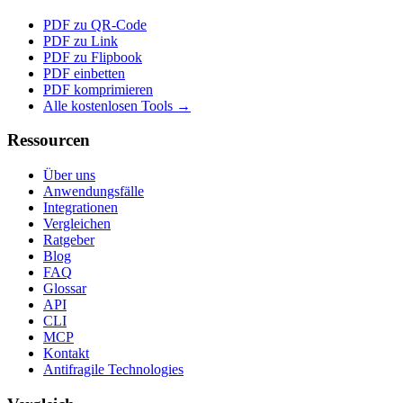
PDF zu QR-Code
PDF zu Link
PDF zu Flipbook
PDF einbetten
PDF komprimieren
Alle kostenlosen Tools →
Ressourcen
Über uns
Anwendungsfälle
Integrationen
Vergleichen
Ratgeber
Blog
FAQ
Glossar
API
CLI
MCP
Kontakt
Antifragile Technologies